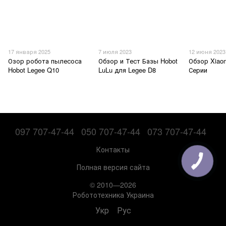
17 января 2025
7 июля 2023
12 июня 2023
Озор робота пылесоса
Обзор и Тест Базы Hobot
Обзор Xiao
Hobot Legee Q10
LuLu для Legee D8
Серии
097 707-47-44
050 707-47-44
073 707-47-44
Контакты
Полная версия сайта
© 2010—2026
Робототехника Украина
Укр
Рус