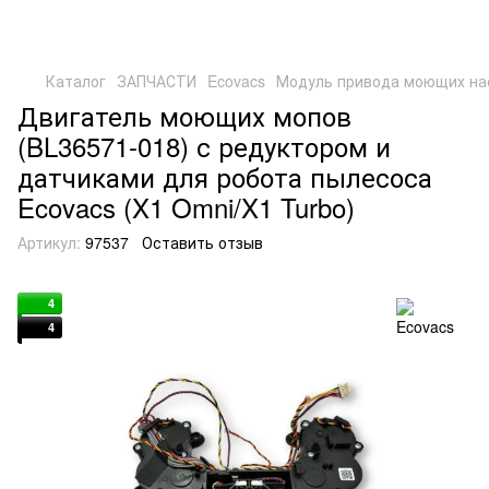
Каталог
ЗАПЧАСТИ
Ecovacs
Модуль привода моющих нас
Двигатель моющих мопов
(BL36571-018) с редуктором и
датчиками для робота пылесоса
Ecovacs (X1 Omni/X1 Turbo)
Артикул:
97537
Оставить отзыв
4
4