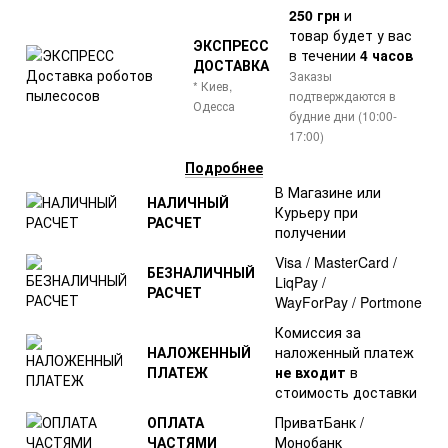
250 грн
и
товар
будет у вас
ЭКСПРЕСС
в течении
4 часов
ДОСТАВКА
Заказы
* Киев,
подтверждаются в
Одесса
будние дни (10:00-
17:00)
Подробнее
В Магазине или
НАЛИЧНЫЙ
Курьеру при
РАСЧЕТ
получении
Visa / MasterCard /
БЕЗНАЛИЧНЫЙ
LiqPay /
РАСЧЕТ
WayForPay / Portmone
Комиссия за
НАЛОЖЕННЫЙ
наложенный платеж
ПЛАТЕЖ
не входит
в
стоимость доставки
ОПЛАТА
ПриватБанк /
ЧАСТЯМИ
Монобанк