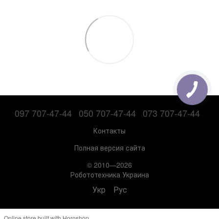
097 707-47-44
050 707-47-44
073 707-47-44
Контакты
Полная версия сайта
© 2010—2026
Робототехника Украина
Укр
Рус
Online store built with Horoshop