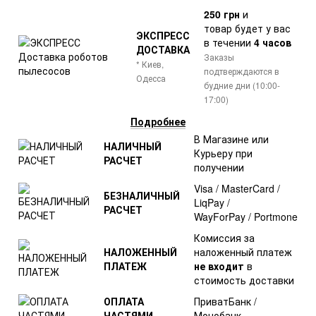
250 грн
и
товар
будет у вас
ЭКСПРЕСС
в течении
4 часов
ДОСТАВКА
Заказы
* Киев,
подтверждаются в
Одесса
будние дни (10:00-
17:00)
Подробнее
В Магазине или
НАЛИЧНЫЙ
Курьеру при
РАСЧЕТ
получении
Visa / MasterCard /
БЕЗНАЛИЧНЫЙ
LiqPay /
РАСЧЕТ
WayForPay / Portmone
Комиссия за
НАЛОЖЕННЫЙ
наложенный платеж
ПЛАТЕЖ
не входит
в
стоимость доставки
ОПЛАТА
ПриватБанк /
ЧАСТЯМИ
Монобанк