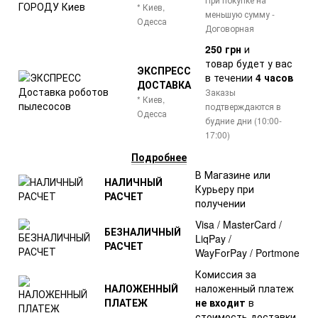
* Киев,
меньшую сумму -
Одесса
Договорная
250 грн
и
товар
будет у вас
ЭКСПРЕСС
в течении
4 часов
ДОСТАВКА
Заказы
* Киев,
подтверждаются в
Одесса
будние дни (10:00-
17:00)
Подробнее
В Магазине или
НАЛИЧНЫЙ
Курьеру при
РАСЧЕТ
получении
Visa / MasterCard /
БЕЗНАЛИЧНЫЙ
LiqPay /
РАСЧЕТ
WayForPay / Portmone
Комиссия за
НАЛОЖЕННЫЙ
наложенный платеж
ПЛАТЕЖ
не входит
в
стоимость доставки