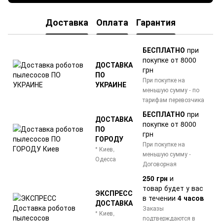
Доставка
Оплата
Гарантия
БЕСПЛАТНО
при
покупке от 8000
ДОСТАВКА
грн
ПО
При покупке на
УКРАИНЕ
меньшую сумму - по
тарифам перевозчика
БЕСПЛАТНО
при
ДОСТАВКА
покупке от 8000
ПО
грн
ГОРОДУ
При покупке на
* Киев,
меньшую сумму -
Одесса
Договорная
250 грн
и
товар
будет у вас
ЭКСПРЕСС
в течении
4 часов
ДОСТАВКА
Заказы
* Киев,
подтверждаются в