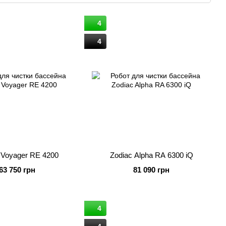
4
ят свое отражение в инновационном дизайне продукции,
с клиентами. За столь короткий период времени с 2007
4
 своей продукции на рынках по всему миру, а также в
ак Zodiac, Polaris, Bombard, Avon, Hurricane и Evac.
 Voyager RE 4200
Zodiac Alpha RA 6300 iQ
63 750 грн
81 090 грн
4