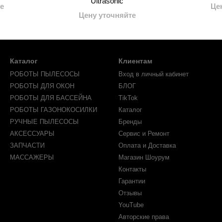
Ultrasonic
е
Це
Цену уточняйте
Каталог
Клиентам
РОБОТЫ ПЫЛЕСОСЫ
Вход в личный кабинет
РОБОТЫ ДЛЯ ОКОН
БЛОГ
РОБОТЫ ДЛЯ БАССЕЙНА
TikTok
РОБОТЫ ГАЗОНОКОСИЛКИ
Каталог
РУЧНЫЕ ПЫЛЕСОСЫ
Бренды
АКСЕССУАРЫ
Сервис и Ремонт
ЗАПЧАСТИ
Оплата и Доставка
МАССАЖЕРЫ
Магазин Шоурум
Контакты
Гарантии
Отзывы
YouTube
Авторские права