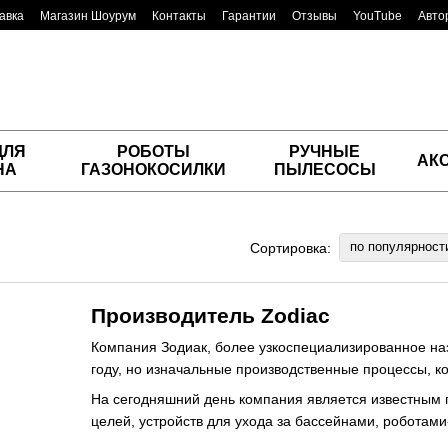
авка
Магазин Шоурум
Контакты
Гарантии
Отзывы
YouTube
Авто
ДЛЯ
РОБОТЫ
РУЧНЫЕ
АК
НА
ГАЗОНОКОСИЛКИ
ПЫЛЕСОСЫ
по популярност
Сортировка:
Производитель Zodiac
Компания Зодиак, более узкоспециализированное назв
году, но изначальные производственные процессы, ко
На сегодняшний день компания является известным 
целей, устройств для ухода за бассейнами, роботами
для работы с окружающей средой, как в море, так и н