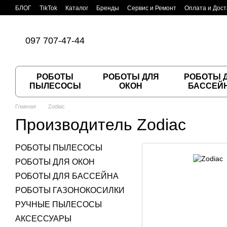
Перейти к основному контенту
БЛОГ
TikTok
Каталог
Бренды
Сервис и Ремонт
Оплата и Дост
Пользовательское соглашение
Договор публичной оферты
097 707-47-44
РОБОТЫ
РОБОТЫ ДЛЯ
РОБОТЫ 
ПЫЛЕСОСЫ
ОКОН
БАССЕЙ
Главная
Zodiac
Производитель Zodiac
РОБОТЫ ПЫЛЕСОСЫ
РОБОТЫ ДЛЯ ОКОН
РОБОТЫ ДЛЯ БАССЕЙНА
РОБОТЫ ГАЗОНОКОСИЛКИ
РУЧНЫЕ ПЫЛЕСОСЫ
АКСЕССУАРЫ