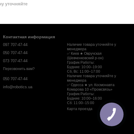
ну уточняйте
Контактная информация
097 707-47-44
Наличие товара уточняйте у
менеджера
050 707-47-44
✅ Киев ★ Овручская
(Шевченковский р-он)
073 707-47-44
График Работы:
Будние: 10:00–19:00
Перезвонить вам?
Сб, Вс: 11:00–17:00
Наличие товара уточняйте у
050 707-47-44
менеджера
✅ Одесса ★ ул. Космонавта
info@robotics.ua
Комарова 10 «Промсвязь»
График Работы:
Будние: 10:00–16:00
Сб: 11:00–15:00
Карта проезда