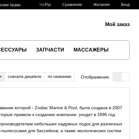
Сравнение
Укр
Рус
Желания
Вход
рские права
Мой заказ
СЕССУАРЫ
ЗАПЧАСТИ
МАССАЖЕРЫ
и
сначала дешевле
по названию
Отображение:
ание которой - Zodiac Marine & Pool, была создана в 2007
торые привели к созданию компании, уходят в 1896 год.
производителем небольших надувных лодок для различных
-пылесосами для бассейнов, а также экологических систем
а суше.