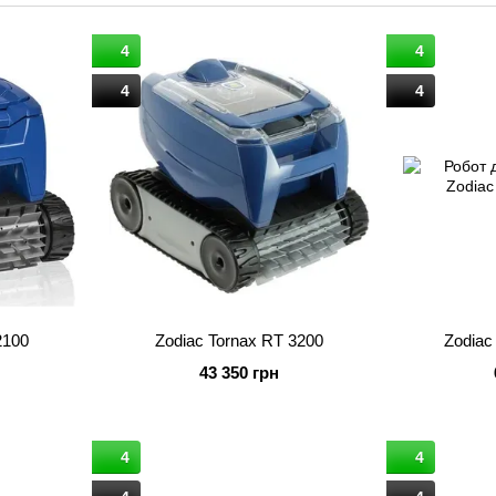
Этапы развития / достижения:
4
4
Технологические достижения компании Zodiac наход
сложном производстве и постоянном взаимодействии 
4
4
года компания успела добиться успеха в локализации
продвижении таких брендов с уже громкими именами, к
2100
Zodiac Tornax RT 3200
Zodiac
43 350 грн
4
4