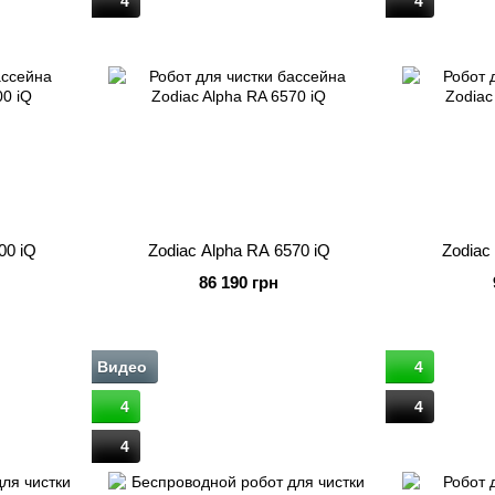
4
4
00 iQ
Zodiac Alpha RA 6570 iQ
Zodiac
86 190 грн
Видео
4
4
4
4