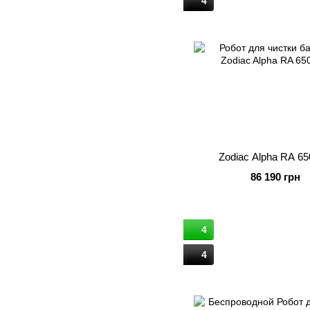
4
Zodiac Alpha RA 65
86 190 грн
4
4