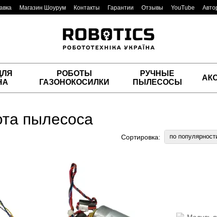
авка
Магазин Шоурум
Контакты
Гарантии
Отзывы
YouTube
Авто
ДЛЯ
РОБОТЫ
РУЧНЫЕ
АК
НА
ГАЗОНОКОСИЛКИ
ПЫЛЕСОСЫ
ота пылесоса
по популярност
Сортировка: