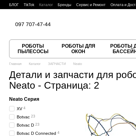
Перейти к основному контенту
БЛОГ
TikTok
Каталог
Бренды
Сервис и Ремонт
Оплата и Дост
Пользовательское соглашение
Договор публичной оферты
097 707-47-44
РОБОТЫ
РОБОТЫ ДЛЯ
РОБОТЫ 
ПЫЛЕСОСЫ
ОКОН
БАССЕЙ
Главная
Каталог
ЗАПЧАСТИ
Neato
Детали и запчасти для роб
Neato - Страница: 2
Neato Серия
4
XV
23
Botvac
23
Botvac D
4
Botvac D Connected