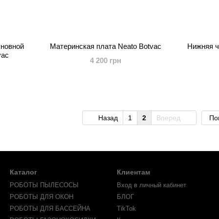
сновной
Материнская плата Neato Botvac
Нижняя ч
vac
4 200 грн
Назад
1
2
Вперед
По
Каталог
Клиентам
РОБОТЫ ПЫЛЕСОСЫ
Вход в личный кабинет
РОБОТЫ ДЛЯ ОКОН
БЛОГ
РОБОТЫ ДЛЯ БАССЕЙНА
TikTok