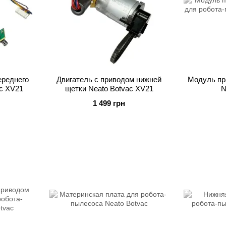
ереднего
Двигатель с приводом нижней
Модуль пра
c XV21
щетки Neato Botvac XV21
N
1 499 грн