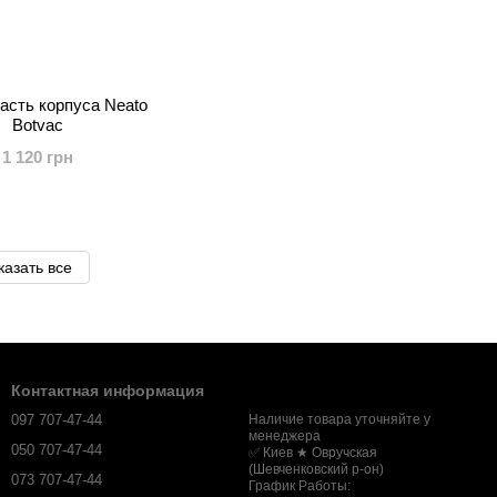
асть корпуса Neato
Botvac
1 120 грн
казать все
Контактная информация
097 707-47-44
Наличие товара уточняйте у
менеджера
050 707-47-44
✅ Киев ★ Овручская
(Шевченковский р-он)
073 707-47-44
График Работы: