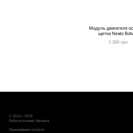
Модуль двигателя о
щетки Neato Bot
1 260 грн
© 2010—2026
Робототехника Украина
Принимаем к оплате