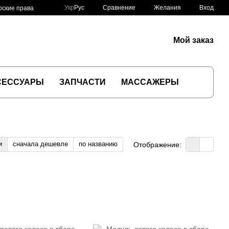
Сравнение
Укр
Рус
Желания
Вход
рские права
Мой заказ
СЕССУАРЫ
ЗАПЧАСТИ
МАССАЖЕРЫ
и
сначала дешевле
по названию
Отображение: