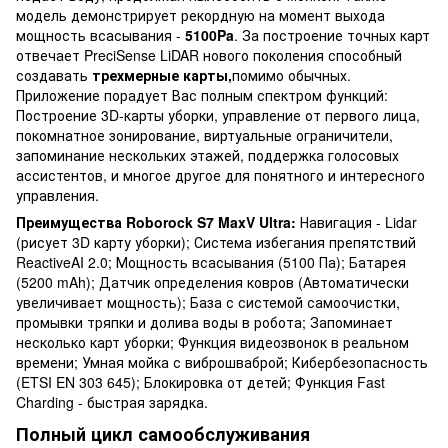
модель демонстрирует рекордную на момент выхода
мощность всасывания -
5100Pa
. За построение точных карт
отвечает PreciSense LiDAR нового поколения способный
создавать
трехмерные карты,
помимо обычных.
Приложение порадует Вас полным спектром функций:
Построение 3D-карты уборки, управление от первого лица,
покомнатное зонирование, виртуальные ограничители,
запоминание нескольких этажей, поддержка голосовых
ассистентов, и многое другое для понятного и интересного
управления.
Преимущества Roborock S7 MaxV Ultra:
Навигация - Lidar
(рисует 3D карту уборки); Система избегания препятствий
ReactiveAI 2.0; Мощность всасывания (5100 Па); Батарея
(5200 mAh); Датчик определения ковров (Автоматически
увеличивает мощность); База с системой самоочистки,
промывки тряпки и долива воды в робота; Запоминает
несколько карт уборки; Функция видеозвонок в реальном
времени; Умная мойка с виброшваброй; Кибербезопасность
(ETSI EN 303 645); Блокировка от детей; Функция Fast
Charding - быстрая зарядка.
Полный цикл самообслуживания