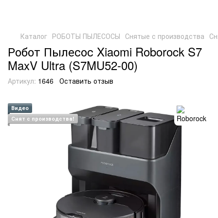
Каталог
РОБОТЫ ПЫЛЕСОСЫ
Снятые с производства
Сн
Робот Пылесос Xiaomi Roborock S7
MaxV Ultra (S7MU52-00)
Артикул:
1646
Оставить отзыв
Видео
Снят с производства!