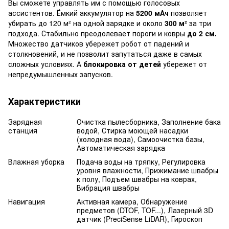
Вы сможете управлять им с помощью голосовых
ассистентов. Ёмкий аккумулятор на
5200 мАч
позволяет
убирать до 120 м² на одной зарядке и около
300 м²
за три
подхода. Стабильно преодолевает пороги и ковры
до 2 см.
Множество датчиков убережет робот от падений и
столкновений, и не позволит запутаться даже в самых
сложных условиях. А
блокировка от детей
убережет от
непредумышленных запусков.
Характеристики
Зарядная
Очистка пылесборника, Заполнение бака
станция
водой, Стирка моющей насадки
(холодная вода), Самоочистка базы,
Автоматическая зарядка
Влажная уборка
Подача воды на тряпку, Регулировка
уровня влажности, Прижимание швабры
к полу, Подъем швабры на коврах,
Вибрация швабры
Навигация
Активная камера, Обнаружение
предметов (DTOF, TOF...), Лазерный 3D
датчик (PreciSense LiDAR), Гироскоп