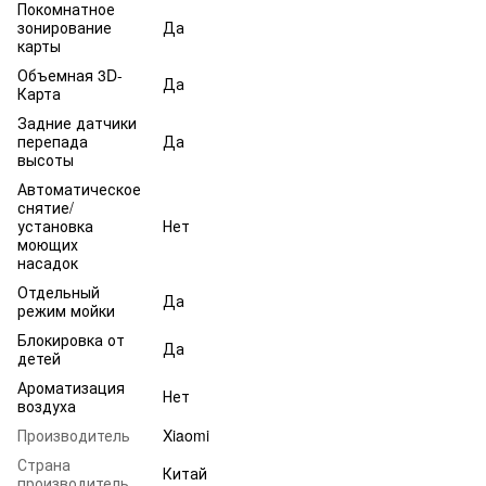
Покомнатное
зонирование
Да
карты
Объемная 3D-
Да
Карта
Задние датчики
перепада
Да
высоты
Автоматическое
снятие/
установка
Нет
моющих
насадок
Отдельный
Да
режим мойки
Блокировка от
Да
детей
Ароматизация
Нет
воздуха
Производитель
Xiaomi
Страна
Китай
производитель