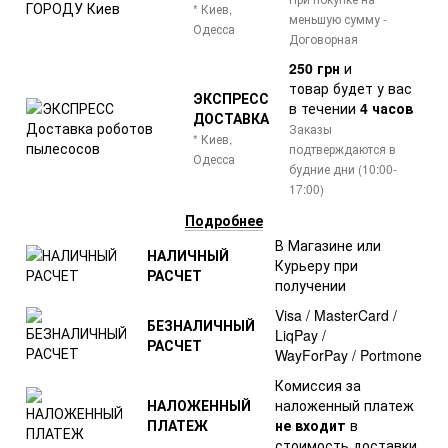
* Киев,
меньшую сумму -
Одесса
Договорная
250 грн
и
товар
будет у вас
ЭКСПРЕСС
в течении
4 часов
ДОСТАВКА
Заказы
* Киев,
подтверждаются в
Одесса
будние дни (10:00-
17:00)
Подробнее
В Магазине или
НАЛИЧНЫЙ
Курьеру при
РАСЧЕТ
получении
Visa / MasterCard /
БЕЗНАЛИЧНЫЙ
LiqPay /
РАСЧЕТ
WayForPay / Portmone
Комиссия за
НАЛОЖЕННЫЙ
наложенный платеж
ПЛАТЕЖ
не входит
в
стоимость доставки