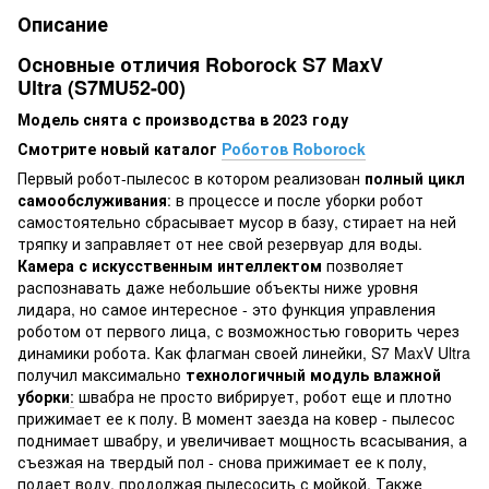
Описание
Основные отличия Roborock S7 MaxV
Ultra (S7MU52-00)
Модель снята с производства в 2023 году
Смотрите новый каталог
Роботов Roborock
Первый робот-пылесос в котором реализован
полный цикл
самообслуживания
: в процессе и после уборки робот
самостоятельно сбрасывает мусор в базу, стирает на ней
тряпку и заправляет от нее свой резервуар для воды.
Камера с искусственным интеллектом
позволяет
распознавать даже небольшие объекты ниже уровня
лидара, но самое интересное - это функция управления
роботом от первого лица, с возможностью говорить через
динамики робота. Как флагман своей линейки, S7 MaxV Ultra
получил максимально
технологичный модуль влажной
уборки
:
швабра не просто вибрирует, робот еще и плотно
прижимает ее к полу. В момент заезда на ковер - пылесос
поднимает швабру, и увеличивает мощность всасывания, а
съезжая на твердый пол - снова прижимает ее к полу,
подает воду, продолжая пылесосить с мойкой. Также