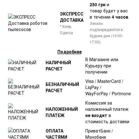
250 грн
и
товар
будет у вас
ЭКСПРЕСС
в течении
4 часов
ДОСТАВКА
Заказы
* Киев,
подтверждаются в
Одесса
будние дни (10:00-
17:00)
Подробнее
В Магазине или
НАЛИЧНЫЙ
Курьеру при
РАСЧЕТ
получении
Visa / MasterCard /
БЕЗНАЛИЧНЫЙ
LiqPay /
РАСЧЕТ
WayForPay / Portmone
Комиссия за
НАЛОЖЕННЫЙ
наложенный платеж
ПЛАТЕЖ
не входит
в
стоимость доставки
ОПЛАТА
ПриватБанк /
ЧАСТЯМИ
Монобанк