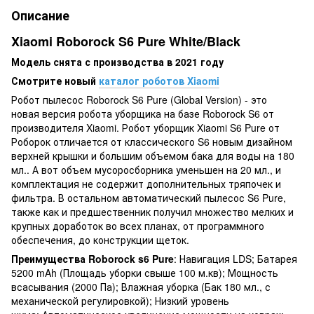
Описание
Xiaomi Roborock S6 Pure White/Black
Модель снята с производства в 2021 году
Смотрите новый
каталог роботов Xiaomi
Робот пылесос Roborock S6 Pure (Global Version) - это
новая версия робота уборщика на базе Roborock S6 от
производителя Xiaomi. Робот уборщик Xiaomi S6 Pure от
Роборок отличается от классического S6 новым дизайном
верхней крышки и большим объемом бака для воды на 180
мл.. А вот объем мусоросборника уменьшен на 20 мл., и
комплектация не содержит дополнительных тряпочек и
фильтра. В остальном автоматический пылесос S6 Pure,
также как и предшественник получил множество мелких и
крупных доработок во всех планах, от программного
обеспечения, до конструкции щеток.
Преимущества
Roborock s6 Pure
: Навигация LDS; Батарея
5200 mAh (Площадь уборки свыше 100 м.кв); Мощность
всасывания (2000 Па); Влажная уборка (Бак 180 мл., с
механической регулировкой); Низкий уровень