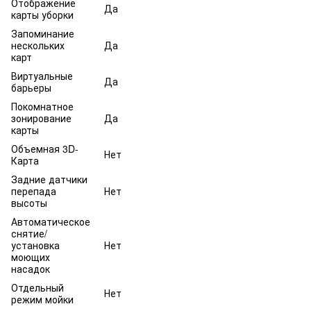
Отображение
Да
карты уборки
Запоминание
нескольких
Да
карт
Виртуальные
Да
барьеры
Покомнатное
зонирование
Да
карты
Объемная 3D-
Нет
Карта
Задние датчики
перепада
Нет
высоты
Автоматическое
снятие/
установка
Нет
моющих
насадок
Отдельный
Нет
режим мойки