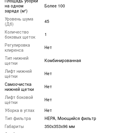
Площадь уборки
на одном
Более 100
заряде (м²)
Уровень шума
45
(Дб)
Количество
1
боковых щеток
Регулировка
Нет
клиренса
Тип нижней
Комбинированная
щетки
Лифт нижней
Нет
щётки
Самоочистка
Нет
нижней щетки
Лифт боковой
Нет
щётки
Уборка в углах
Нет
Тип фильтра
HEPA, Моющийся фильтр
Габариты
350x353x96 мм