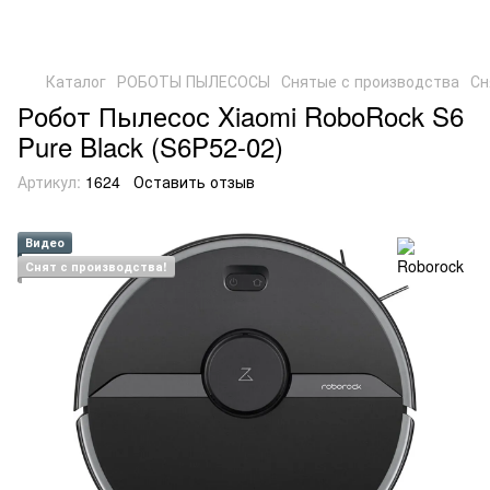
Каталог
РОБОТЫ ПЫЛЕСОСЫ
Снятые с производства
Сн
Робот Пылесос Xiaomi RoboRock S6
Pure Black (S6P52-02)
Артикул:
1624
Оставить отзыв
Видео
Снят с производства!