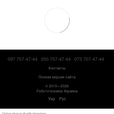
097 707-47-44
050 707-47-44
073 707-47-44
Контакты
Полная версия сайта
© 2010—2026
Робототехника Украина
Укр
Рус
Online store built with Horoshop