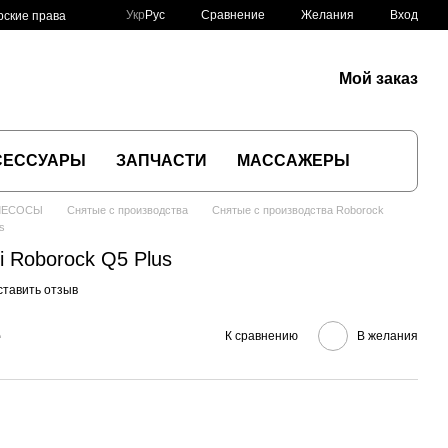
Сравнение
Укр
Рус
Желания
Вход
рские права
Мой заказ
СЕССУАРЫ
ЗАПЧАСТИ
МАССАЖЕРЫ
ЛЕСОСЫ
Снятые с производства
Снятые с производства Roborock
s
 Roborock Q5 Plus
ставить отзыв
е
К сравнению
В желания