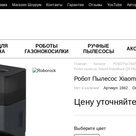
авка
Магазин Шоурум
Контакты
Гарантии
Отзывы
YouTube
Авто
ДЛЯ
РОБОТЫ
РУЧНЫЕ
АК
НА
ГАЗОНОКОСИЛКИ
ПЫЛЕСОСЫ
Главная
Каталог
РОБОТЫ ПЫ
Робот пылесос Xiaomi RoboRock Q5 Plu
Робот Пылесос Xiaomi
Нет в наличии
Артикул: 1662
О
Цену уточняйт
Выберите цвет