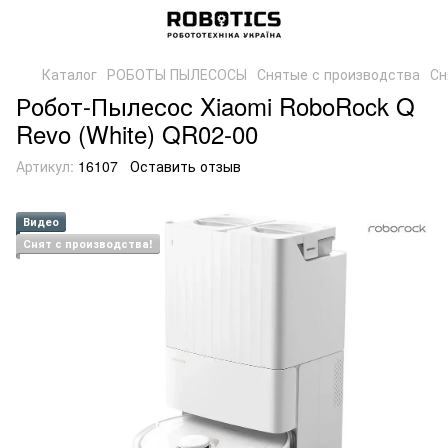
Каталог
РОБОТЫ ПЫЛЕСОСЫ
Снятые с производства
Сн
Робот-Пылесос Xiaomi RoboRock Q
Revo (White) QR02-00
Артикул:
16107
Оставить отзыв
Видео
Снят с производства!