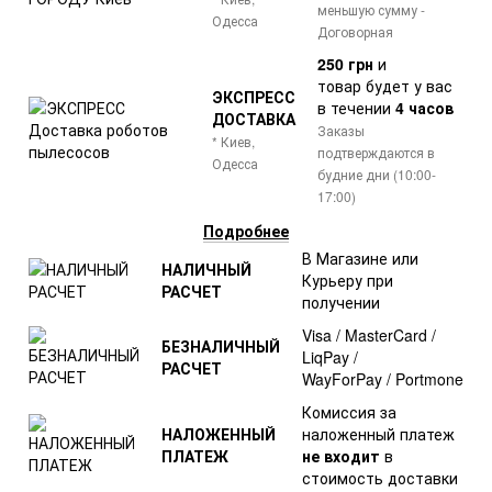
меньшую сумму -
Одесса
Договорная
250 грн
и
товар
будет у вас
ЭКСПРЕСС
в течении
4 часов
ДОСТАВКА
Заказы
* Киев,
подтверждаются в
Одесса
будние дни (10:00-
17:00)
Подробнее
В Магазине или
НАЛИЧНЫЙ
Курьеру при
РАСЧЕТ
получении
Visa / MasterCard /
БЕЗНАЛИЧНЫЙ
LiqPay /
РАСЧЕТ
WayForPay / Portmone
Комиссия за
НАЛОЖЕННЫЙ
наложенный платеж
ПЛАТЕЖ
не входит
в
стоимость доставки