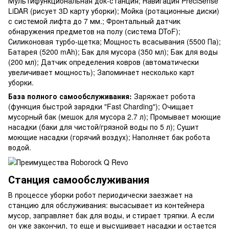
Мультифункциональная док-станция; Навигация PreciSense
LiDAR (рисует 3D карту уборки); Мойка (ротационные диски)
с системой лифта до 7 мм.; Фронтальный датчик
обнаружения предметов на полу (система DToF);
Силиконовая турбо-щетка; Мощность всасывания (5500 Па);
Батарея (5200 mAh); Бак для мусора (350 мл); Бак для воды
(200 мл); Датчик определения ковров (автоматически
увеличивает мощность); Запоминает несколько карт
уборки.
База полного самообслуживания:
Заряжает робота
(функция быстрой зарядки "Fast Charding"); Очищает
мусорный бак (мешок для мусора 2.7 л); Промывает моющие
насадки (баки для чистой/грязной воды по 5 л); Сушит
моющие насадки (горячий воздух); Наполняет бак робота
водой.
Станция самообслуживания
В процессе уборки робот периодически заезжает на
станцию для обслуживания: высасывает из контейнера
мусор, заправляет бак для воды, и стирает тряпки. А если
он уже закончил, то еще и высушивает насадки и остается