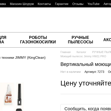
авка
Магазин Шоурум
Контакты
Гарантии
Отзывы
YouTube
Авто
ДЛЯ
РОБОТЫ
РУЧНЫЕ
АК
НА
ГАЗОНОКОСИЛКИ
ПЫЛЕСОСЫ
Главная
Каталог
РУЧНЫЕ ПЫ
Моющий пылесос Jimmy HW11 PRO
Вертикальный моющи
Нет в наличии
Артикул: 7273
О
Цену уточняйт
Сообщить, когда появ