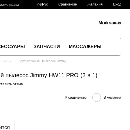
Сравнение
Укр
Рус
Желания
Вход
рские права
Мой заказ
СЕССУАРЫ
ЗАПЧАСТИ
МАССАЖЕРЫ
ЛЕСОСЫ
Вертикальные Пылесосы Jimmy
й пылесос Jimmy HW11 PRO (3 в 1)
ставить отзыв
е
К сравнению
В желания
ится