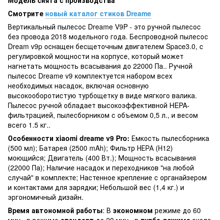
Смотрите
новый каталог стиков Dreame
Вертикальный пылесос Dreame V9P - это ручной пылесос
без провода 2018 модельного года. Беспроводной пылесос
Dream v9p оснащен бесщеточным двигателем Space3.0, с
регулировкой мощности на корпусе, который может
нагнетать мощность всасывания до 22000 Па.. Ручной
пылесос Dreame v9 комплектуется набором всех
необходимых насадок, включая основную
высокооборотистую турбощетку в виде мягкого валика.
Пылесос ручной обладает высокоэффективной HEPA-
фильтрацией, пылесборником с объемом 0,5 л., и весом
всего 1.5 кг..
Особенности xiaomi dreame v9 Pro:
​​Емкость пылесборника
(500 мл); Батарея (2500 mAh); Фильтр НЕРА (Н12)
моющийся; Двигатель (400 Вт.); Мощность всасывания
(22000 Па); Наличие насадок и переходников "на любой
случай" в комплекте; Настенное крепление с органайзером
и контактами для зарядки; Небольшой вес (1,4 кг.) и
эргономичный дизайн.
Время автономной работы
: В
экономном
режиме до 60
мин., в режиме
стандарт
до 20 мин., в
турбо-режиме
около