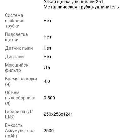
Узкая щётка для щелей 2в1,
Металлическая трубка-удлинитель
Система
сгибания
Нет
трубки
Подсветка
Нет
щетки
Датчик пыли
Нет
Дисплей
Нет
Моющийся
Да
фильтр
Время зарядки
4.0
(ч)
Объем
пылесборника
0.500
(л)
Габариты (Д/
250x256x1241
Ш/В)
Емкость
Аккумулятора
2500
(mAh)