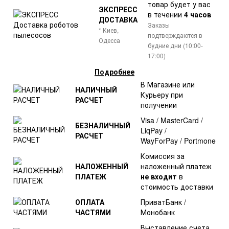
товар
будет у вас
ЭКСПРЕСС
в течении
4 часов
ДОСТАВКА
Заказы
* Киев,
подтверждаются в
Одесса
будние дни (10:00-
17:00)
Подробнее
В Магазине или
НАЛИЧНЫЙ
Курьеру при
РАСЧЕТ
получении
Visa / MasterCard /
БЕЗНАЛИЧНЫЙ
LiqPay /
РАСЧЕТ
WayForPay / Portmone
Комиссия за
НАЛОЖЕННЫЙ
наложенный платеж
ПЛАТЕЖ
не входит
в
стоимость доставки
ОПЛАТА
ПриватБанк /
ЧАСТЯМИ
Монобанк
Выставление счета