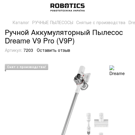
Каталог
РУЧНЫЕ ПЫЛЕСОСЫ
Снятые с производства
Dr
Ручной Аккумуляторный Пылесос
Dreame V9 Pro (V9P)
Артикул:
7203
Оставить отзыв
Снят с производства!