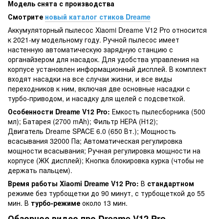
Модель снята с производства
Смотрите
новый каталог стиков Dreame
Аккумуляторный пылесос Xiaomi Dreame V12 Pro относится
к 2021-му модельному году. Ручной пылесос имеет
настенную автоматическую зарядную станцию с
органайзером для насадок. Для удобства управления на
корпусе установлен информационный дисплей. В комплект
входят насадки на все случаи жизни, и все виды
переходников к ним, включая две основные насадки с
турбо-приводом, и насадку для щелей с подсветкой.
Особенности Dreame V12 Pro:
Емкость пылесборника (500
мл); Батарея (2700 mAh); Фильтр НЕРА (Н12);
Двигатель Dreame SPACE 6.0 (650 Вт.); Мощность
всасывания 32000 Па; Автоматическая регулировка
мощности всасывания; Ручная регулировка мощности на
корпусе (ЖК дисплей); Кнопка блокировка курка (чтобы не
держать пальцем).
Время работы Xiaomi Dreame V12 Pro
:
В
стандартном
режиме без турбощетки до 90 минут, с турбощеткой до 55
мин. В
турбо-режиме
около 13 мин.
Обзорное видео про Dreame V12 Pro