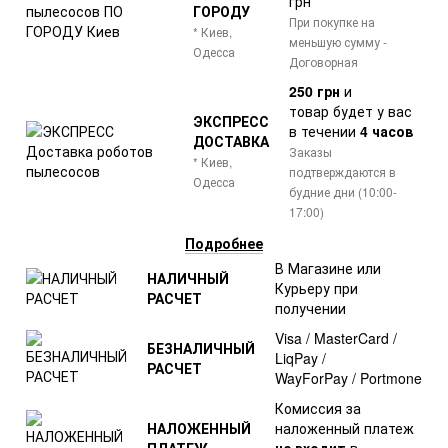
грн
ГОРОДУ
При покупке на
* Киев,
меньшую сумму -
Одесса
Договорная
250 грн
и
товар
будет у вас
ЭКСПРЕСС
в течении
4 часов
ДОСТАВКА
Заказы
* Киев,
подтверждаются в
Одесса
будние дни (10:00-
17:00)
Подробнее
В Магазине или
НАЛИЧНЫЙ
Курьеру при
РАСЧЕТ
получении
Visa / MasterCard /
БЕЗНАЛИЧНЫЙ
LiqPay /
РАСЧЕТ
WayForPay / Portmone
Комиссия за
НАЛОЖЕННЫЙ
наложенный платеж