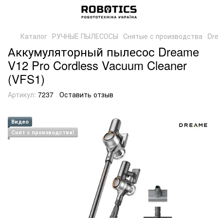
Каталог
РУЧНЫЕ ПЫЛЕСОСЫ
Снятые с производства
Dr
Аккумуляторный пылесос Dreame
V12 Pro Cordless Vacuum Cleaner
(VFS1)
Артикул:
7237
Оставить отзыв
Видео
Снят с производства!