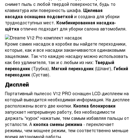
снимет пыль с любой твердой поверхности, будь то
клавиатура или поверхность шкафа.
Щелевая
насадка
оснащена подсветкой
и создана для уборки
труднодоступных мест.
Комбинированная насадка-
щётка
отлично подходит для уборки салона автомобиля.
Кроме самих насадок в коробке вы найдете переходники,
которые, как и все насадки заканчиваются одинаковыми
защелками. Так что каждую насадку можно использовать
как без удлинителя, так и с любым из них:
Твердый
переходник
(Трубка),
Мягкий переходник
(Шланг),
Гибкий
переходник
(Сустав).
Дисплей
Портативный пылесос V12 PRO оснащен LCD-дисплеем на
который выводится необходимая информация. На дисплее
расположены всего две кнопки.
Кнопка блокировки
запускает непрерывную работу, без необходимости
держать "курок" нажатым, тем самым избавляя пальцы от
усталости. А
кнопка смены режима
- переключает
режимы, чем мощнее режим, тем соответственно меньше
время автономной работы.