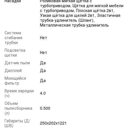
Насадки
Роликовая мягкая щётка с
турбоприводом, Щётка для мягкой мебели
с турбоприводом, Плоская щётка 2в1,
Узкая щётка для щелей 2в1, Эластичная
трубка-удлинитель (Шланг),
Металлическая трубка-удлинитель
Система
сгибания
Нет
трубки
Подсветка
Нет
щетки
Датчик пыли
Да
Дисплей
Да
Моющийся
Да
фильтр
Время зарядки
4.0
(ч)
Объем
пылесборника
0.500
(л)
Габариты (Д/
250x202x1221
Ш/В)