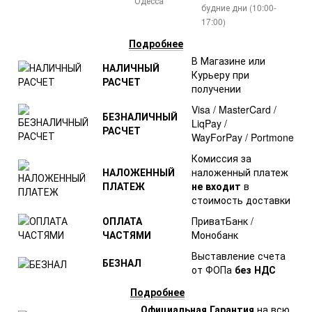
Одесса
будние дни (10:00-
17:00)
Подробнее
В Магазине или
НАЛИЧНЫЙ
Курьеру при
РАСЧЕТ
получении
Visa / MasterCard /
БЕЗНАЛИЧНЫЙ
LiqPay /
РАСЧЕТ
WayForPay / Portmone
Комиссия за
НАЛОЖЕННЫЙ
наложенный платеж
ПЛАТЕЖ
не входит
в
стоимость доставки
ОПЛАТА
ПриватБанк /
ЧАСТЯМИ
Монобанк
Выставление счета
БЕЗНАЛ
от ФОПа
без НДС
Подробнее
Официальная Гарантия
на всю