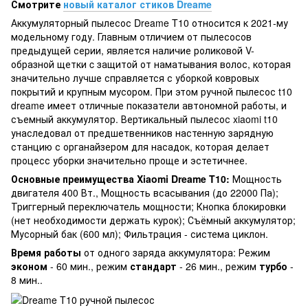
Смотрите
новый каталог стиков Dreame
Аккумуляторный пылесос Dreame T10 относится к 2021-му
модельному году. Главным отличием от пылесосов
предыдущей серии, является наличие роликовой V-
образной щетки c защитой от наматывания волос, которая
значительно лучше справляется с уборкой ковровых
покрытий и крупным мусором. При этом ручной пылесос t10
dreame имеет отличные показатели автономной работы, и
съемный аккумулятор. Вертикальный пылесос xiaomi t10
унаследовал от предшетвенников настенную зарядную
станцию с органайзером для насадок, которая делает
процесс уборки значительно проще и эстетичнее.
Основные преимущества Xiaomi Dreame T10:
Мощность
двигателя 400 Вт., Мощность всасывания (до 22000 Па);
Триггерный переключатель мощности; Кнопка блокировки
(нет необходимости держать курок); Съёмный аккумулятор;
Мусорный бак (600 мл); Фильтрация - система циклон.
Время работы
от одного заряда аккумулятора: Режим
эконом
- 60 мин., режим
стандарт
- 26 мин., режим
турбо
-
8 мин..