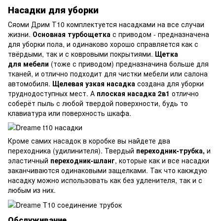
Насадки для уборки
Сяоми Дрим Т10 комплектуется насадками на все случаи
жизни.
Основная турбощетка
с приводом - предназначена
для уборки пола, и одинаково хорошо справляется как с
твёрдыми, так и с ковровыми покрытиями.
Щетка
для мебели
(тоже с приводом) предназначина больше для
тканей, и отлично подходит для чистки мебели или салона
автомобиля.
Щелевая узкая насадка
создана для уборки
труднодоступных мест. А
плоская
насадка 2в1
отлично
соберёт пыль с любой твердой поверхности, будь то
клавиатура или поверхность шкафа.
Кроме самих насадок в коробке вы найдете два
переходника (удилинителя). Твердый
переходник-трубка,
и
эластичный
переходник-шланг
, которые как и все насадки
заканчиваются одинаковыми защелками. Так что какждую
насадку можно использовать как без удленителя, так и с
любым из них.
Обслуживание