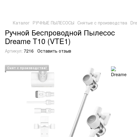
Каталог
РУЧНЫЕ ПЫЛЕСОСЫ
Снятые с производства
Dr
Ручной Беспроводной Пылесос
Dreame T10 (VTE1)
Артикул:
7216
Оставить отзыв
Снят с производства!