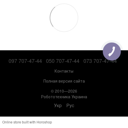
097 707-47-44
050 707-47-44
073 707-47-44
Контакты
Полная версия сайта
© 2010—2026
Робототехника Украина
Укр
Рус
Online store built with Horoshop