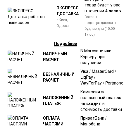
товар
будет у вас
ЭКСПРЕСС
в течении
4 часов
ДОСТАВКА
Заказы
* Киев,
подтверждаются в
Одесса
будние дни (10:00-
17:00)
Подробнее
В Магазине или
НАЛИЧНЫЙ
Курьеру при
РАСЧЕТ
получении
Visa / MasterCard /
БЕЗНАЛИЧНЫЙ
LiqPay /
РАСЧЕТ
WayForPay / Portmone
Комиссия за
НАЛОЖЕННЫЙ
наложенный платеж
ПЛАТЕЖ
не входит
в
стоимость доставки
ОПЛАТА
ПриватБанк /
ЧАСТЯМИ
Монобанк