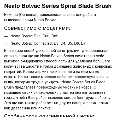
Neato Botvac Series Spiral Blade Brush
Нижняя (Основная) силиконовая щетка для робота
пылесоса серии Neato Botvac.
Совместимо с моделями:
Neato Botvac D75, D80, D85
Neato Botvac Connected, D3, D4, D5, D6, D7
Благодаря своей уникальной конструкции, универсальная
силиконовая щетка Neato Botvac Series сочетает в себе
высокую очищающую способность для удаления большего
количества шерсти и грязи домашних животных с ковровых
покрытий. Ковер держит ноги в тепле и на нем мягко
играть. Но он также массово собирает крошечную грязь и
пыль, которую трудно увидеть. Neato Botvac Series Blade
Brush предлагает превосходную чистку на ковре. С
помощью своих силиконовых лопастей она выталкивает
грязь, чтобы Ваш робот-пылесос мог ее без труда собрать.
Эта щетка также работает на других поверхностях, таких
как древесина или плитка.
Особенности оригинальной щетки: