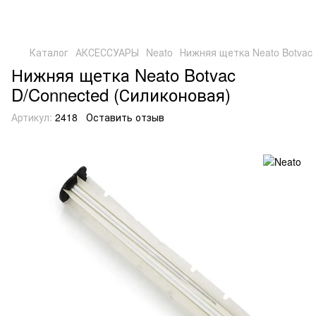
Каталог
АКСЕССУАРЫ
Neato
Нижняя щетка Neato Botvac 
Нижняя щетка Neato Botvac
D/Connected (Силиконовая)
Артикул:
2418
Оставить отзыв