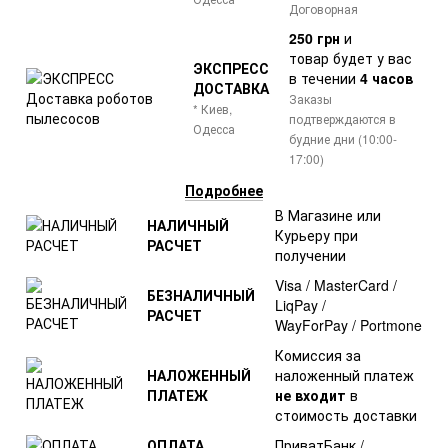
Договорная
250 грн
и
товар
будет у вас
ЭКСПРЕСС
в течении
4 часов
ДОСТАВКА
Заказы
* Киев,
подтверждаются в
Одесса
будние дни (10:00-
17:00)
Подробнее
В Магазине или
НАЛИЧНЫЙ
Курьеру при
РАСЧЕТ
получении
Visa / MasterCard /
БЕЗНАЛИЧНЫЙ
LiqPay /
РАСЧЕТ
WayForPay / Portmone
Комиссия за
НАЛОЖЕННЫЙ
наложенный платеж
ПЛАТЕЖ
не входит
в
стоимость доставки
ОПЛАТА
ПриватБанк /