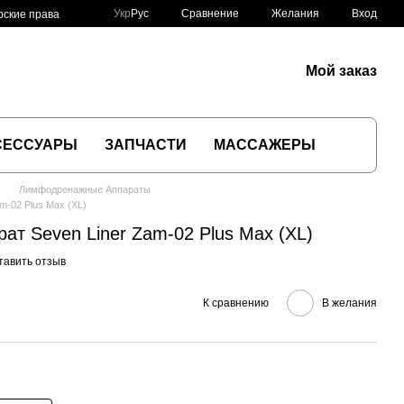
Сравнение
Укр
Рус
Желания
Вход
рские права
Мой заказ
СЕССУАРЫ
ЗАПЧАСТИ
МАССАЖЕРЫ
Лимфодренажные Аппараты
m-02 Plus Max (XL)
ат Seven Liner Zam-02 Plus Max (XL)
тавить отзыв
К сравнению
В желания