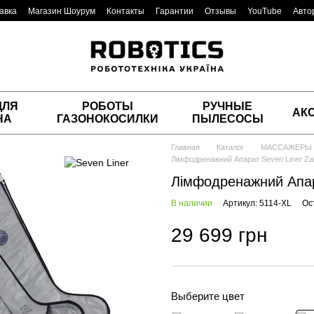
авка
Магазин Шоурум
Контакты
Гарантии
Отзывы
YouTube
Авто
ДЛЯ
РОБОТЫ
РУЧНЫЕ
АК
НА
ГАЗОНОКОСИЛКИ
ПЫЛЕСОСЫ
Главная
Каталог
МАССАЖЕРЫ
Лімфодренажний Апарат Seven Liner Za
Лімфодренажний Апар
В наличии
Артикул: 5114-XL
Ос
29 699 грн
Выберите цвет