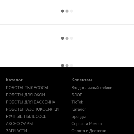
Каталог
Клиентам
РОБОТЫ ПЫЛЕСОСЫ
Вход в личный кабинет
РОБОТЫ ДЛЯ ОКОН
БЛОГ
РОБОТЫ ДЛЯ БАССЕЙНА
TikTok
РОБОТЫ ГАЗОНОКОСИЛКИ
Каталог
РУЧНЫЕ ПЫЛЕСОСЫ
Бренды
АКСЕССУАРЫ
Сервис и Ремонт
ЗАПЧАСТИ
Оплата и Доставка