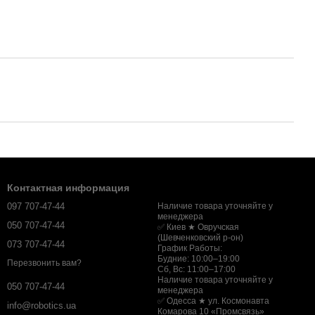
Контактная информация
097 707-47-44
Наличие товара уточняйте у
менеджера
050 707-47-44
✅ Киев ★ Овручская
(Шевченковский р-он)
073 707-47-44
График Работы:
Будние: 10:00–19:00
Перезвонить вам?
Сб, Вс: 11:00–17:00
Наличие товара уточняйте у
050 707-47-44
менеджера
✅ Одесса ★ ул. Космонавта
info@robotics.ua
Комарова 10 «Промсвязь»