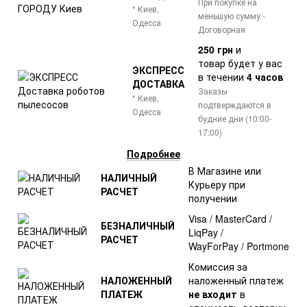
При покупке на
* Киев,
меньшую сумму -
Одесса
Договорная
250 грн
и
товар
будет у вас
ЭКСПРЕСС
в течении
4 часов
ДОСТАВКА
Заказы
* Киев,
подтверждаются в
Одесса
будние дни (10:00-
17:00)
Подробнее
В Магазине или
НАЛИЧНЫЙ
Курьеру при
РАСЧЕТ
получении
Visa / MasterCard /
БЕЗНАЛИЧНЫЙ
LiqPay /
РАСЧЕТ
WayForPay / Portmone
Комиссия за
НАЛОЖЕННЫЙ
наложенный платеж
ПЛАТЕЖ
не входит
в