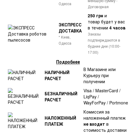
меньшую сумму -
Одесса
Договорная
250 грн
и
товар
будет у вас
ЭКСПРЕСС
в течении
4 часов
ДОСТАВКА
Заказы
* Киев,
подтверждаются в
Одесса
будние дни (10:00-
17:00)
Подробнее
В Магазине или
НАЛИЧНЫЙ
Курьеру при
РАСЧЕТ
получении
Visa / MasterCard /
БЕЗНАЛИЧНЫЙ
LiqPay /
РАСЧЕТ
WayForPay / Portmone
Комиссия за
НАЛОЖЕННЫЙ
наложенный платеж
ПЛАТЕЖ
не входит
в
стоимость доставки