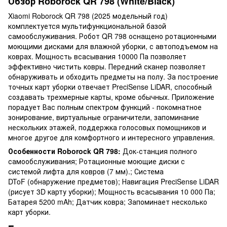
Обзор Roborock QR 798 (White/Black)
Xiaomi Roborock QR 798 (2025 модельный год)
комплектуется мультифункциональной базой
самообслуживания. Робот QR 798 оснащено ротационными
моющими дисками для влажной уборки, с автоподъемом на
коврах. Мощность всасывания 10000 Па позволяет
эффективно чистить ковры. Передний сканер позволяет
обнаруживать и обходить предметы на полу. За построение
точных карт уборки отвечает PreciSense LiDAR, способный
создавать трехмерные карты, кроме обычных. Приложение
порадует Вас полным спектром функций - покомнатное
зонирование, виртуальные ограничители, запоминание
нескольких этажей, поддержка голосовых помощников и
многое другое для комфортного и интересного управления.
Особенности Roborock QR 798:
Док-станция полного
самообслуживания; Ротационные моющие диски с
системой лифта для ковров (7 мм).; Система
DToF (обнаружение предметов); Навигация PreciSense LiDAR
(рисует 3D карту уборки); Мощность всасывания 10 000 Па;
Батарея 5200 mAh; Датчик ковра; Запоминает несколько
карт уборки.