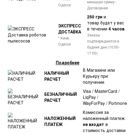
меньшую сумму -
Одесса
Договорная
250 грн
и
товар
будет у вас
ЭКСПРЕСС
в течении
4 часов
ДОСТАВКА
Заказы
* Киев,
подтверждаются в
Одесса
будние дни (10:00-
17:00)
Подробнее
В Магазине или
НАЛИЧНЫЙ
Курьеру при
РАСЧЕТ
получении
Visa / MasterCard /
БЕЗНАЛИЧНЫЙ
LiqPay /
РАСЧЕТ
WayForPay / Portmone
Комиссия за
НАЛОЖЕННЫЙ
наложенный платеж
ПЛАТЕЖ
не входит
в
стоимость доставки