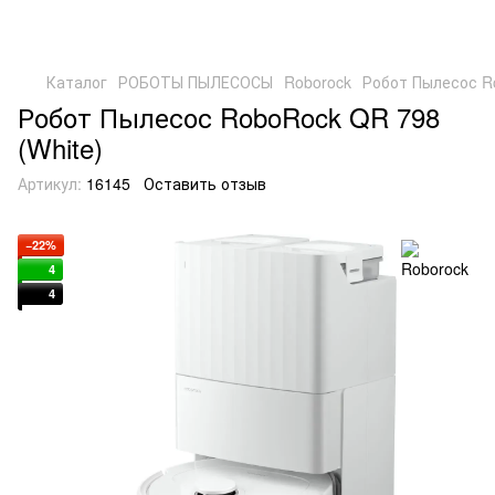
Каталог
РОБОТЫ ПЫЛЕСОСЫ
Roborock
Робот Пылесос Ro
Робот Пылесос RoboRock QR 798
(White)
Артикул:
16145
Оставить отзыв
−22%
4
4