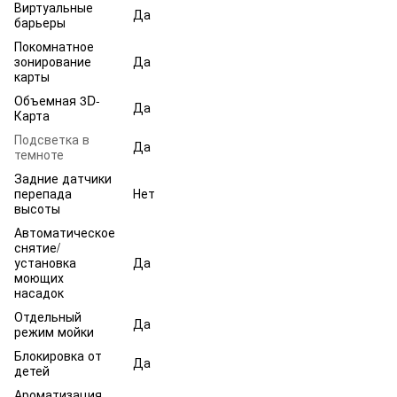
Виртуальные
Да
барьеры
Покомнатное
зонирование
Да
карты
Объемная 3D-
Да
Карта
Подсветка в
Да
темноте
Задние датчики
перепада
Нет
высоты
Автоматическое
снятие/
установка
Да
моющих
насадок
Отдельный
Да
режим мойки
Блокировка от
Да
детей
Ароматизация