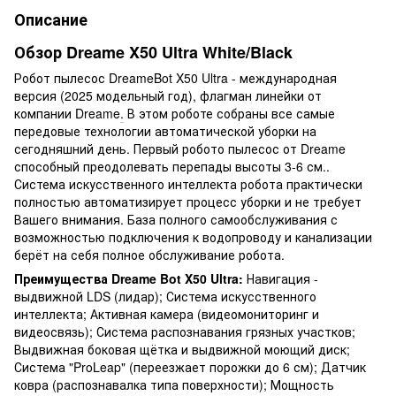
Описание
Обзор Dreame X50 Ultra White/Black
Робот пылесос DreameBot X50 Ultra - международная
версия (2025 модельный год), флагман линейки от
компании Dreame
.
В этом роботе собраны все самые
передовые технологии автоматической уборки на
сегодняшний день. Первый робото пылесос от Dreame
способный преодолевать перепады высоты 3-6 см..
Система искусственного интеллекта робота практически
полностью автоматизирует процесс уборки и не требует
Вашего внимания. База полного самообслуживания с
возможностью подключения к водопроводу и канализации
берёт на себя полное обслуживание робота.
Преимущества Dreame Bot X50 Ultra:
Навигация -
выдвижной LDS (лидар); Система искусственного
интеллекта; Активная камера (видеомониторинг и
видеосвязь); Система распознавания грязных участков;
Выдвижная боковая щётка и выдвижной моющий диск;
Система "ProLeap" (переезжает порожки до 6 см); Датчик
ковра (распознавалка типа поверхности); Мощность