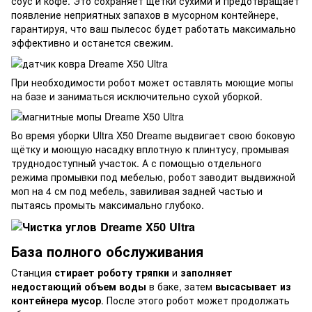
соус и кофе. Это сохраняет щетки сухими и предотвращает
появление неприятных запахов в мусорном контейнере,
гарантируя, что ваш пылесос будет работать максимально
эффективно и останется свежим.
E
При необходимости робот может оставлять моющие мопы
на базе и заниматься исключительно сухой уборкой.
Во время уборки Ultra X50 Dreame выдвигает свою боковую
щётку и моющую насадку вплотную к плинтусу, промывая
труднодоступный участок. А с помощью отдельного
режима промывки под мебелью, робот заводит выдвижной
моп на 4 см под мебель, завиливая задней частью и
пытаясь промыть максимально глубоко.
База полного обслуживания
Станция
стирает роботу тряпки
и
заполняет
недостающий объем воды
в баке, затем
высасывает из
контейнера мусор
. После этого робот может продолжать