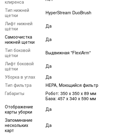
клиренса
Тип нижней
HyperStream DuoBrush
щетки
Лифт нижней
Да
щётки
Самоочистка
Да
нижней щетки
Тип боковой
Выдвижная "FlexiArm"
щётки
Лифт боковой
Да
щётки
Уборка в углах
Да
Тип фильтра
HEPA, Моющийся фильтр
Габариты
Робот: 350 х 350 х 89 мм
База: 457 х 340 х 590 мм
Отображение
Да
карты уборки
Запоминание
нескольких
Да
карт