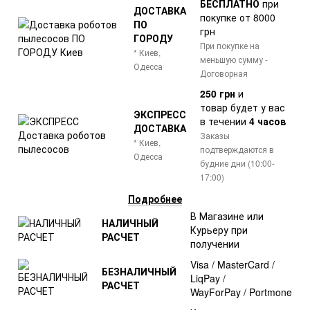
БЕСПЛАТНО
при
ДОСТАВКА
покупке от 8000
ПО
грн
ГОРОДУ
При покупке на
* Киев,
меньшую сумму -
Одесса
Договорная
250 грн
и
товар
будет у вас
ЭКСПРЕСС
в течении
4 часов
ДОСТАВКА
Заказы
* Киев,
подтверждаются в
Одесса
будние дни (10:00-
17:00)
Подробнее
В Магазине или
НАЛИЧНЫЙ
Курьеру при
РАСЧЕТ
получении
Visa / MasterCard /
БЕЗНАЛИЧНЫЙ
LiqPay /
РАСЧЕТ
WayForPay / Portmone