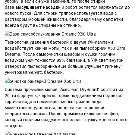
уборку, а если он уже закончил, то после стирки
база
высушивает насадки
и робот остается заряжаться до
нового пуска. Для стирки тряпок используется вода с
раствором моющей жидкости, благодаря чему салфетки
всегда будут выстираны на отлично.
Технология удаления бактерий с двумя УФ-лампами
воздействует как на мопы, так и на пылесборник X50 Ultra
Dreame. После самоочистки швабры и сушки горячим
воздухом уничтожаются 99% бактерий, а УФ-свет внутри
отверстия пылесборника еще больше улучшает гигиену,
уничтожая 99,98% бактерий.
Система промывки мопов "AceClean DryBoard" состоит из
20-ти форсунок, через которые под давлением подаётся
горячая вода и промывает мопы. Грязная вода
моментально удаляется, не допуская появления
неприятных запахов. После промывки включается фен,
который горячим воздухом выполняет сушку мопов и всего
поддона.