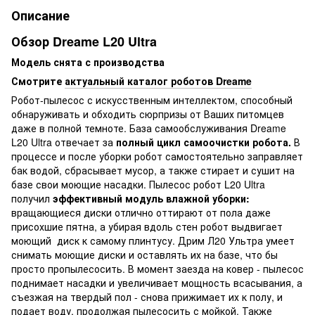
Описание
Обзор Dreame L20 Ultra
Модель снята с производства
Смотрите
актуальный каталог роботов Dreame
Робот-пылесос с искусственным интеллектом, способный
обнаруживать и обходить сюрпризы от Ваших питомцев
даже в полной темноте. База самообслуживания Dreame
L20 Ultra отвечает за
полный цикл самоочистки робота.
В
процессе и после уборки робот самостоятельно заправляет
бак водой, сбрасывает мусор, а также стирает и сушит на
базе свои моющие насадки. Пылесос робот L20 Ultra
получил
эффективный модуль влажной уборки:
вращающиеся диски отлично оттирают от пола даже
присохшие пятна, а убирая вдоль стен робот выдвигает
моющий диск к самому плинтусу. Дрим Л20 Ультра умеет
снимать моющие диски и оставлять их на базе, что бы
просто пропылесосить. В момент заезда на ковер - пылесос
поднимает насадки и увеличивает мощность всасывания, а
съезжая на твердый пол - снова прижимает их к полу, и
подает воду, продолжая пылесосить с мойкой. Также