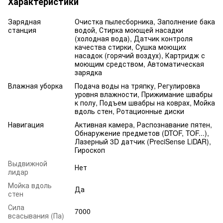
Характеристики
Зарядная
Очистка пылесборника, Заполнение бака
станция
водой, Стирка моющей насадки
(холодная вода), Датчик контроля
качества стирки, Сушка моющих
насадок (горячий воздух), Картридж с
моющим средством, Автоматическая
зарядка
Влажная уборка
Подача воды на тряпку, Регулировка
уровня влажности, Прижимание швабры
к полу, Подъем швабры на коврах, Мойка
вдоль стен, Ротационные диски
Навигация
Активная камера, Распознавание пятен,
Обнаружение предметов (DTOF, TOF...),
Лазерный 3D датчик (PreciSense LiDAR),
Гироскоп
Выдвижной
Нет
лидар
Мойка вдоль
Да
стен
Сила
7000
всасывания (Па)