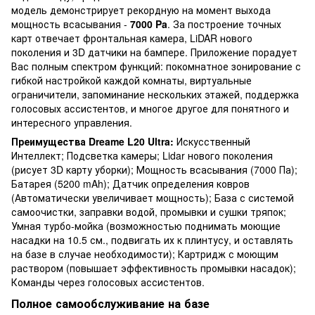
модель демонстрирует рекордную на момент выхода
мощность всасывания -
7000 Pa
. За построение точных
карт отвечает фронтальная камера, LiDAR нового
поколения и 3D датчики на бампере. Приложение порадует
Вас полным спектром функций: покомнатное зонирование с
гибкой настройкой каждой комнаты, виртуальные
ограничители, запоминание нескольких этажей, поддержка
голосовых ассистентов, и многое другое для понятного и
интересного управления.
Преимущества Dreame L20 Ultra
:
Искусственный
Интеллект; Подсветка камеры; Lidar нового поколения
(рисует 3D карту уборки); Мощность всасывания (7000 Па);
Батарея (5200 mAh); Датчик определения ковров
(Автоматически увеличивает мощность); База с системой
самоочистки, заправки водой, промывки и сушки тряпок;
Умная турбо-мойка (возможностью поднимать моющие
насадки на 10.5 см., подвигать их к плинтусу, и оставлять
на базе в случае необходимости); Картридж с моющим
раствором (повышает эффективность промывки насадок);
Команды через голосовых ассистентов.
Полное самообслуживание на базе