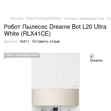
Каталог
РОБОТЫ ПЫЛЕСОСЫ
Снятые с производства
Сн
Робот Пылесос Dreame Bot L20 Ultra
White (RLX41CE)
Артикул:
16411
Оставить отзыв
Снят с производства!