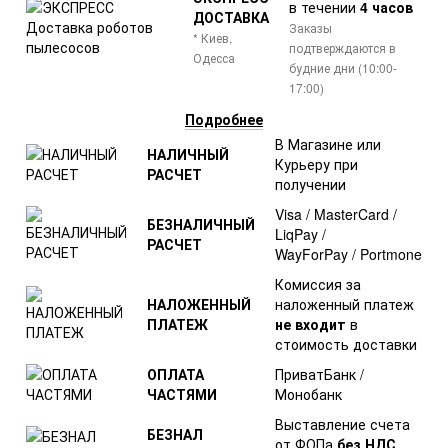
в течении
4 часов
ДОСТАВКА
Заказы
* Киев,
подтверждаются в
Одесса
будние дни (10:00-
17:00)
Подробнее
В Магазине или
НАЛИЧНЫЙ
Курьеру при
РАСЧЕТ
получении
Visa / MasterCard /
БЕЗНАЛИЧНЫЙ
LiqPay /
РАСЧЕТ
WayForPay / Portmone
Комиссия за
НАЛОЖЕННЫЙ
наложенный платеж
ПЛАТЕЖ
не входит
в
стоимость доставки
ОПЛАТА
ПриватБанк /
ЧАСТЯМИ
Монобанк
Выставление счета
БЕЗНАЛ
от ФОПа
без НДС