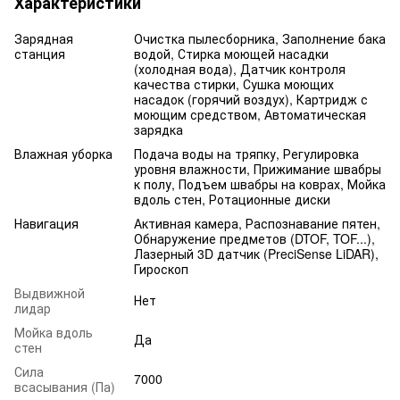
Характеристики
Зарядная
Очистка пылесборника, Заполнение бака
станция
водой, Стирка моющей насадки
(холодная вода), Датчик контроля
качества стирки, Сушка моющих
насадок (горячий воздух), Картридж с
моющим средством, Автоматическая
зарядка
Влажная уборка
Подача воды на тряпку, Регулировка
уровня влажности, Прижимание швабры
к полу, Подъем швабры на коврах, Мойка
вдоль стен, Ротационные диски
Навигация
Активная камера, Распознавание пятен,
Обнаружение предметов (DTOF, TOF...),
Лазерный 3D датчик (PreciSense LiDAR),
Гироскоп
Выдвижной
Нет
лидар
Мойка вдоль
Да
стен
Сила
7000
всасывания (Па)