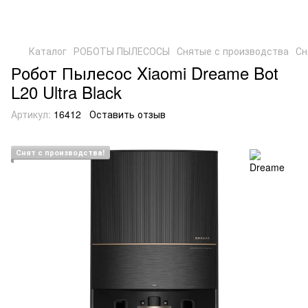
Каталог
РОБОТЫ ПЫЛЕСОСЫ
Снятые с производства
Сн
Робот Пылесос Xiaomi Dreame Bot
L20 Ultra Black
Артикул:
16412
Оставить отзыв
Снят с производства!