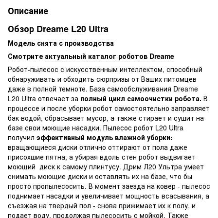
Описание
Обзор Dreame L20 Ultra
Модель снята с производства
Смотрите
актуальный каталог роботов Dreame
Робот-пылесос с искусственным интеллектом, способный
обнаруживать и обходить сюрпризы от Ваших питомцев
даже в полной темноте. База самообслуживания Dreame
L20 Ultra отвечает за
полный цикл самоочистки робота.
В
процессе и после уборки робот самостоятельно заправляет
бак водой, сбрасывает мусор, а также стирает и сушит на
базе свои моющие насадки. Пылесос робот L20 Ultra
получил
эффективный модуль влажной уборки:
вращающиеся диски отлично оттирают от пола даже
присохшие пятна, а убирая вдоль стен робот выдвигает
моющий диск к самому плинтусу. Дрим Л20 Ультра умеет
снимать моющие диски и оставлять их на базе, что бы
просто пропылесосить. В момент заезда на ковер - пылесос
поднимает насадки и увеличивает мощность всасывания, а
съезжая на твердый пол - снова прижимает их к полу, и
подает воду, продолжая пылесосить с мойкой. Также