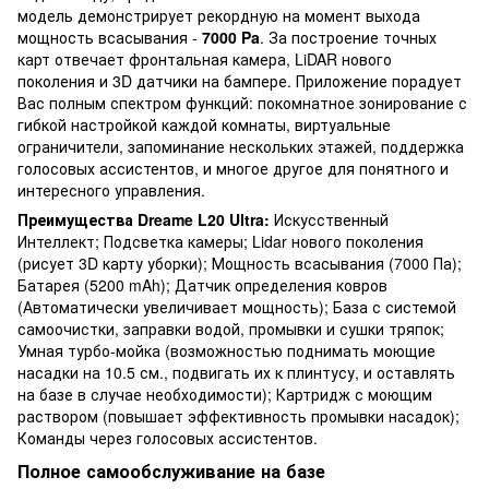
модель демонстрирует рекордную на момент выхода
мощность всасывания -
7000 Pa
. За построение точных
карт отвечает фронтальная камера, LiDAR нового
поколения и 3D датчики на бампере. Приложение порадует
Вас полным спектром функций: покомнатное зонирование с
гибкой настройкой каждой комнаты, виртуальные
ограничители, запоминание нескольких этажей, поддержка
голосовых ассистентов, и многое другое для понятного и
интересного управления.
Преимущества Dreame L20 Ultra
:
Искусственный
Интеллект; Подсветка камеры; Lidar нового поколения
(рисует 3D карту уборки); Мощность всасывания (7000 Па);
Батарея (5200 mAh); Датчик определения ковров
(Автоматически увеличивает мощность); База с системой
самоочистки, заправки водой, промывки и сушки тряпок;
Умная турбо-мойка (возможностью поднимать моющие
насадки на 10.5 см., подвигать их к плинтусу, и оставлять
на базе в случае необходимости); Картридж с моющим
раствором (повышает эффективность промывки насадок);
Команды через голосовых ассистентов.
Полное самообслуживание на базе