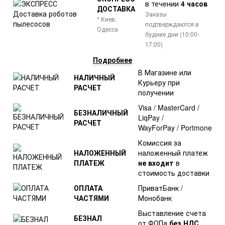
в течении
4 часов
ДОСТАВКА
Заказы
* Киев,
подтверждаются в
Одесса
будние дни (10:00-
17:00)
Подробнее
В Магазине или
НАЛИЧНЫЙ
Курьеру при
РАСЧЕТ
получении
Visa / MasterCard /
БЕЗНАЛИЧНЫЙ
LiqPay /
РАСЧЕТ
WayForPay / Portmone
Комиссия за
НАЛОЖЕННЫЙ
наложенный платеж
ПЛАТЕЖ
не входит
в
стоимость доставки
ОПЛАТА
ПриватБанк /
ЧАСТЯМИ
Монобанк
Выставление счета
БЕЗНАЛ
от ФОПа
без НДС