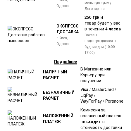
меньшую сумму -
Одесса
Договорная
250 грн
и
товар
будет у вас
ЭКСПРЕСС
в течении
4 часов
ДОСТАВКА
Заказы
* Киев,
подтверждаются в
Одесса
будние дни (10:00-
17:00)
Подробнее
В Магазине или
НАЛИЧНЫЙ
Курьеру при
РАСЧЕТ
получении
Visa / MasterCard /
БЕЗНАЛИЧНЫЙ
LiqPay /
РАСЧЕТ
WayForPay / Portmone
Комиссия за
НАЛОЖЕННЫЙ
наложенный платеж
ПЛАТЕЖ
не входит
в
стоимость доставки