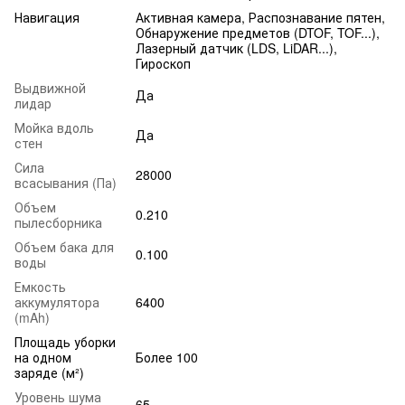
Навигация
Активная камера, Распознавание пятен,
Обнаружение предметов (DTOF, TOF...),
Лазерный датчик (LDS, LiDAR...),
Гироскоп
Выдвижной
Да
лидар
Мойка вдоль
Да
стен
Сила
28000
всасывания (Па)
Объем
0.210
пылесборника
Объем бака для
0.100
воды
Емкость
аккумулятора
6400
(mAh)
Площадь уборки
на одном
Более 100
заряде (м²)
Уровень шума
65