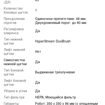
(Дб)
Количество
1
боковых щеток
Преодоление
Одиночное препятствие: 48 мм;
порогов
Двухуровневый порог: до 80 мм
Регулировка
Да
клиренса
Тип нижней
HyperStream DuoBrush
щетки
Лифт нижней
Нет
щётки
Самоочистка
Да
нижней щетки
Тип боковой
Выдвижная трёхлучевая
щётки
Лифт боковой
Да
щётки
Уборка в углах
Да
Тип фильтра
HEPA, Моющийся фильтр
Габариты
Робот: 350 x 350 x 96 мм (с опущенным