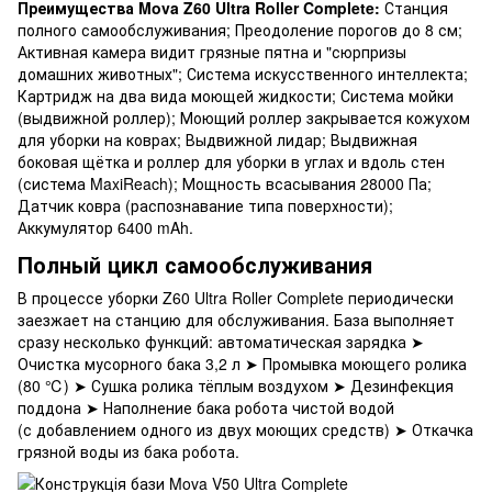
Преимущества Mova Z60 Ultra Roller Complete:
Станция
полного самообслуживания; Преодоление порогов до 8 см;
Активная камера видит грязные пятна и "сюрпризы
домашних животных"; Система искусственного интеллекта;
Картридж на два вида моющей жидкости; Система мойки
(выдвижной роллер); Моющий роллер закрывается кожухом
для уборки на коврах; Выдвижной лидар; Выдвижная
боковая щётка и роллер для уборки в углах и вдоль стен
(система MaxiReach); Мощность всасывания 28000 Па;
Датчик ковра (распознавание типа поверхности);
Аккумулятор 6400 mAh.
Полный цикл самообслуживания
В процессе уборки Z60 Ultra Roller Complete периодически
заезжает на станцию для обслуживания. База выполняет
сразу несколько функций: автоматическая зарядка ➤
Очистка мусорного бака 3,2 л ➤ Промывка моющего ролика
(80 ℃) ➤ Сушка ролика тёплым воздухом ➤ Дезинфекция
поддона ➤ Наполнение бака робота чистой водой
(с добавлением одного из двух моющих средств) ➤ Откачка
грязной воды из бака робота.