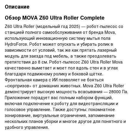
Описание
Обзор MOVA Z60 Ultra Roller Complete
Z60 Ultra Roller (модельный год 2025) — робот-пылесос со
станцией полного самообслуживания от бренда Mova,
использующий инновационную систему мытья пола
HydroForce. Робот может опускать и убирать ролик в
зависимости от условий, так же как прятать лазерный
модуль для заезда под мебель, а также преодолевать
препятствия до 8 см. Робот-пылесос Z60 Ultra Roller Mova
качественно выметает и моет пол вдоль стен и в углах
благодаря подвижному ролику и боковой щётке.
Фронтальная камера с ИИ позволяет не бояться
«сюрпризов» от домашних животных. Mova Z60 Ultra Roller
демонстрирует высокую мощность всасывания — 28000 Па.
Приложение порадует вас полным набором функций,
включая подключение к роботу для видеотрансляции и
голосовое управление. Также доступны: покомнатное
зонирование, виртуальные ограничения, запоминание
нескольких планов уборки и многое другое для понятного и
удобного управления.