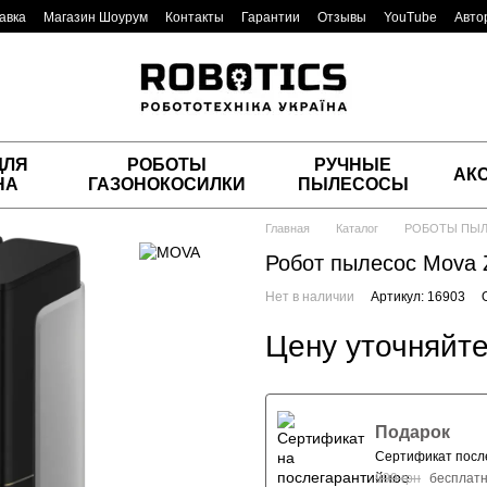
авка
Магазин Шоурум
Контакты
Гарантии
Отзывы
YouTube
Авто
ДЛЯ
РОБОТЫ
РУЧНЫЕ
АК
НА
ГАЗОНОКОСИЛКИ
ПЫЛЕСОСЫ
Главная
Каталог
РОБОТЫ ПЫ
Робот пылесос Mova 
Нет в наличии
Артикул: 16903
Цену уточняйт
Подарок
Сертификат после
999 грн
бесплат