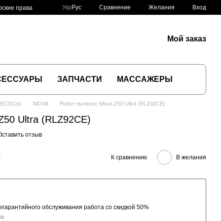
Сравнение
Укр
Рус
Желания
Вход
рские права
Мой заказ
СЕССУАРЫ
ЗАПЧАСТИ
МАССАЖЕРЫ
ЛЕСОСЫ
MOVA
Робот пылесос Mova Z50 Ultra (RLZ92CE)
Z50 Ultra (RLZ92CE)
Оставить отзыв
е
К сравнению
В желания
гарантийного обслуживания работа со скидкой 50%
но