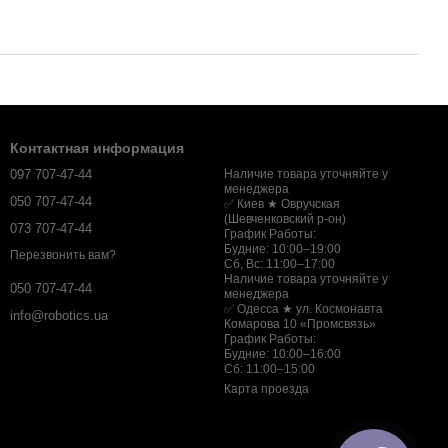
Контактная информация
097 707-47-44
Наличие товара уточняйте у
менеджера
050 707-47-44
✅ Киев ★ Овручская
(Шевченковский р-он)
073 707-47-44
График Работы:
Будние: 10:00–19:00
Перезвонить вам?
Сб, Вс: 11:00–17:00
Наличие товара уточняйте у
050 707-47-44
менеджера
✅ Одесса ★ ул. Космонавта
info@robotics.ua
Комарова 10 «Промсвязь»
График Работы:
Будние: 10:00–16:00
Сб: 11:00–15:00
Карта проезда