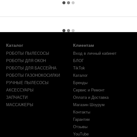
Каталог
Клиентам
РОБОТЫ ПЫЛЕСОСЫ
Вход в личный кабинет
РОБОТЫ ДЛЯ ОКОН
БЛОГ
РОБОТЫ ДЛЯ БАССЕЙНА
TikTok
РОБОТЫ ГАЗОНОКОСИЛКИ
Каталог
РУЧНЫЕ ПЫЛЕСОСЫ
Бренды
АКСЕССУАРЫ
Сервис и Ремонт
ЗАПЧАСТИ
Оплата и Доставка
МАССАЖЕРЫ
Магазин Шоурум
Контакты
Гарантии
Отзывы
YouTube