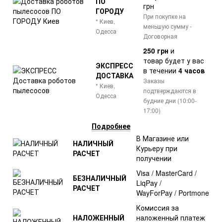
ПО
грн
ГОРОДУ
При покупке на
* Киев,
меньшую сумму -
Одесса
Договорная
250 грн
и
товар
будет у вас
ЭКСПРЕСС
в течении
4 часов
ДОСТАВКА
Заказы
* Киев,
подтверждаются в
Одесса
будние дни (10:00-
17:00)
Подробнее
В Магазине или
НАЛИЧНЫЙ
Курьеру при
РАСЧЕТ
получении
Visa / MasterCard /
БЕЗНАЛИЧНЫЙ
LiqPay /
РАСЧЕТ
WayForPay / Portmone
Комиссия за
НАЛОЖЕННЫЙ
наложенный платеж