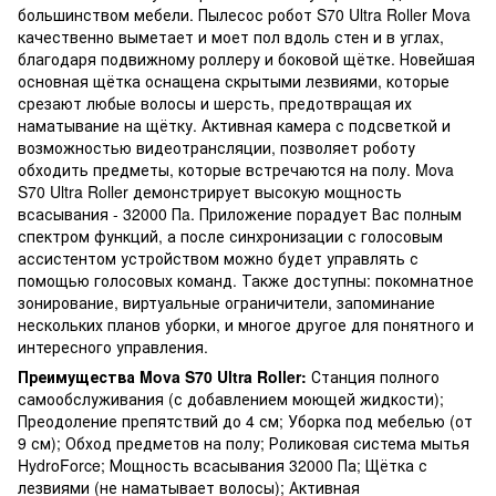
большинством мебели. Пылесос робот S70 Ultra Roller Mova
качественно выметает и моет пол вдоль стен и в углах,
благодаря подвижному роллеру и боковой щётке. Новейшая
основная щётка оснащена скрытыми лезвиями, которые
срезают любые волосы и шерсть, предотвращая их
наматывание на щётку. Активная камера с подсветкой и
возможностью видеотрансляции, позволяет роботу
обходить предметы, которые встречаются на полу. Mova
S70 Ultra Roller демонстрирует высокую мощность
всасывания - 32000 Пa. Приложение порадует Вас полным
спектром функций, а после синхронизации с голосовым
ассистентом устройством можно будет управлять с
помощью голосовых команд. Также доступны: покомнатное
зонирование, виртуальные ограничители, запоминание
нескольких планов уборки, и многое другое для понятного и
интересного управления.
Преимущества Mova S70 Ultra Roller:
Станция полного
самообслуживания (с добавлением моющей жидкости);
Преодоление препятствий до 4 см; Уборка под мебелью (от
9 см); Обход предметов на полу; Роликовая система мытья
HydroForce; Мощность всасывания 32000 Па; Щётка с
лезвиями (не наматывает волосы); Активная