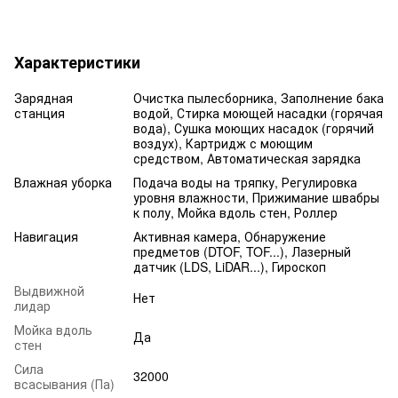
Характеристики
Зарядная
Очистка пылесборника, Заполнение бака
станция
водой, Стирка моющей насадки (горячая
вода), Сушка моющих насадок (горячий
воздух), Картридж с моющим
средством, Автоматическая зарядка
Влажная уборка
Подача воды на тряпку, Регулировка
уровня влажности, Прижимание швабры
к полу, Мойка вдоль стен, Роллер
Навигация
Активная камера, Обнаружение
предметов (DTOF, TOF...), Лазерный
датчик (LDS, LiDAR...), Гироскоп
Выдвижной
Нет
лидар
Мойка вдоль
Да
стен
Сила
32000
всасывания (Па)