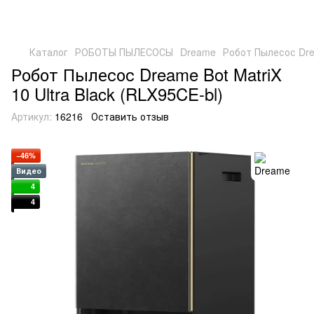
Каталог
РОБОТЫ ПЫЛЕСОСЫ
Dreame
Робот Пылесос Drea
Робот Пылесос Dreame Bot MatriX
10 Ultra Black (RLX95CE-bl)
Артикул:
16216
Оставить отзыв
−46%
Видео
4
4