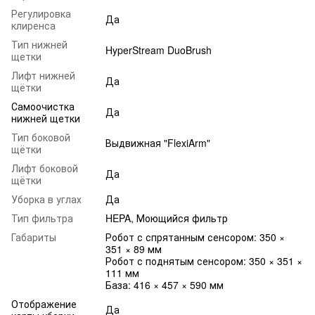
Регулировка
Да
клиренса
Тип нижней
HyperStream DuoBrush
щетки
Лифт нижней
Да
щётки
Самоочистка
Да
нижней щетки
Тип боковой
Выдвижная "FlexiArm"
щётки
Лифт боковой
Да
щётки
Уборка в углах
Да
Тип фильтра
HEPA, Моющийся фильтр
Габариты
Робот с спрятанным сенсором: 350 ×
351 × 89 мм
Робот с поднятым сенсором: 350 × 351 ×
111 мм
База: 416 × 457 × 590 мм
Отображение
Да