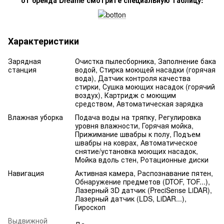
от бренда Dreame смотрите специальную таблицу:
Характеристики
Зарядная
Очистка пылесборника, Заполнение бака
станция
водой, Стирка моющей насадки (горячая
вода), Датчик контроля качества
стирки, Сушка моющих насадок (горячий
воздух), Картридж с моющим
средством, Автоматическая зарядка
Влажная уборка
Подача воды на тряпку, Регулировка
уровня влажности, Горячая мойка,
Прижимание швабры к полу, Подъем
швабры на коврах, Автоматическое
снятие/установка моющих насадок,
Мойка вдоль стен, Ротационные диски
Навигация
Активная камера, Распознавание пятен,
Обнаружение предметов (DTOF, TOF...),
Лазерный 3D датчик (PreciSense LiDAR),
Лазерный датчик (LDS, LiDAR...),
Гироскоп
Выдвижной