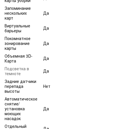
карты уборки
Запоминание
нескольких
Да
карт
Виртуальные
Да
барьеры
Покомнатное
зонирование
Да
карты
Объемная 3D-
Да
Карта
Подсветка в
Да
темноте
Задние датчики
перепада
Нет
высоты
Автоматическое
снятие/
установка
Да
моющих
насадок
Отдельный
Да