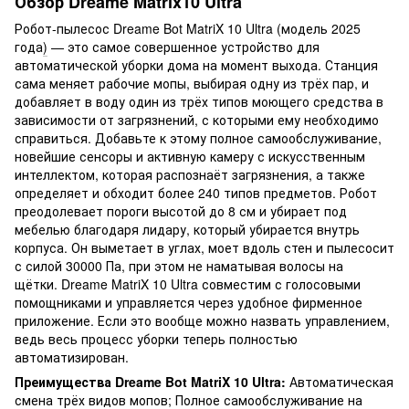
Обзор Dreame Matrix10 Ultra
Робот-пылесос Dreame Bot MatriX 10 Ultra (модель 2025
года
)
— это самое совершенное устройство для
автоматической уборки дома на момент выхода. Станция
сама меняет рабочие мопы, выбирая одну из трёх пар, и
добавляет в воду один из трёх типов моющего средства в
зависимости от загрязнений, с которыми ему необходимо
справиться. Добавьте к этому полное самообслуживание,
новейшие сенсоры и активную камеру с искусственным
интеллектом, которая распознаёт загрязнения, а также
определяет и обходит более 240 типов предметов. Робот
преодолевает пороги высотой до 8 см и убирает под
мебелью благодаря лидару, который убирается внутрь
корпуса. Он выметает в углах, моет вдоль стен и пылесосит
с силой 30000 Па, при этом не наматывая волосы на
щётки. Dreame MatriX 10 Ultra совместим с голосовыми
помощниками и управляется через удобное фирменное
приложение. Если это вообще можно назвать управлением,
ведь весь процесс уборки теперь полностью
автоматизирован.
Преимущества Dreame Bot MatriX 10 Ultra:
Автоматическая
смена трёх видов мопов; Полное самообслуживание на