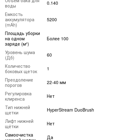
Объем бака для
0.140
воды
Емкость
аккумулятора
5200
(mAh)
Площадь уборки
на одном
Более 100
заряде (м²)
Уровень шума
60
(Дб)
Количество
1
боковых щеток
Преодоление
22-40 мм
порогов
Регулировка
Нет
клиренса
Тип нижней
HyperStream DuoBrush
щетки
Лифт нижней
Нет
щётки
Самоочистка
Да
нижней щетки