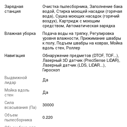
Зарядная
Очистка пылесборника, Заполнение бака
станция
водой, Стирка моющей насадки (горячая
вода), Сушка моющих насадок (горячий
воздух), Картридж с моющим
средством, Автоматическая зарядка
Влажная уборка
Подача воды на тряпку, Регулировка
уровня влажности, Прижимание швабры
к полу, Подъем швабры на коврах, Мойка
вдоль стен, Роллер
Навигация
Обнаружение предметов (DTOF, TOF...),
Лазерный 3D датчик (PreciSense LiDAR),
Лазерный датчик (LDS, LiDAR...),
Гироскоп
Выдвижной
Да
лидар
Мойка вдоль
Да
стен
Сила
30000
всасывания (Па)
Объем
0.220
пылесборника