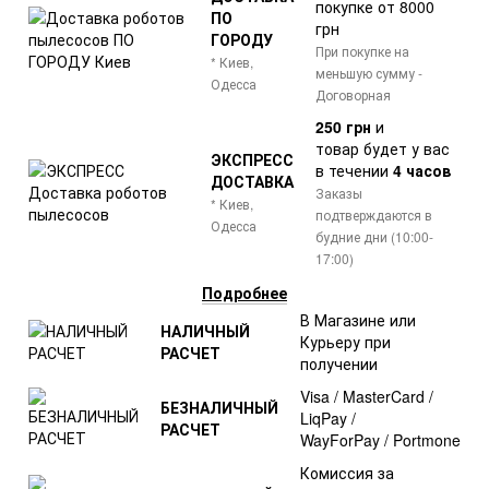
покупке от 8000
ПО
грн
ГОРОДУ
При покупке на
* Киев,
меньшую сумму -
Одесса
Договорная
250 грн
и
товар
будет у вас
ЭКСПРЕСС
в течении
4 часов
ДОСТАВКА
Заказы
* Киев,
подтверждаются в
Одесса
будние дни (10:00-
17:00)
Подробнее
В Магазине или
НАЛИЧНЫЙ
Курьеру при
РАСЧЕТ
получении
Visa / MasterCard /
БЕЗНАЛИЧНЫЙ
LiqPay /
РАСЧЕТ
WayForPay / Portmone
Комиссия за