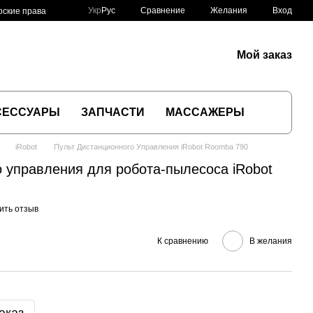
Сравнение
Укр
Рус
Желания
Вход
рские права
Мой заказ
СЕССУАРЫ
ЗАПЧАСТИ
МАССАЖЕРЫ
iRobot
Пульт Дистанционного Управления iRobot Roomba 790
о управления для робота-пылесоса iRobot
ить отзыв
К сравнению
В желания