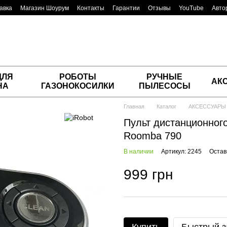
авка
Магазин Шоурум
Контакты
Гарантии
Отзывы
YouTube
Авто
ДЛЯ
РОБОТЫ
РУЧНЫЕ
АК
НА
ГАЗОНОКОСИЛКИ
ПЫЛЕСОСЫ
Главная
Каталог
АКСЕССУАРЫ
Пульт дистанционног
Roomba 790
В наличии
Артикул: 2245
Остав
999 грн