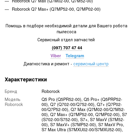
Roborock Q7 Max (Q7M02-00, Q7M52-00)
Roborock Q7 Max+ (Q7MP52-00, Q7MP02-00)
Помощь в подборе необходимой детали для Вашего робота
пылесоса
Сервисный отдел запчастей
(097) 707 47 44
Viber
Telegram
Диагностика и ремонт -
сервисный центр
Характеристики
Бренд
Roborock
Модель
Q5 Pro (Q5PR52-00), Q5 Pro+ (Q5PRP52-
Roborock
00), Q7 (Q702-00/Q752-00), Q7+ (Q7P02-
00/Q7P52-00), Q7 Max (Q7M02-00/Q7M52-
00), Q7 Max+ (Q7MP52-00, Q7MP02-00), S7
(S702-00/S752-00), S7+, S7 MaxV (S7M52-
00), S7 MaxV+ (S7MP52-00), S7 MaxV Pro,
S7 Max Ultra (S7MXU02-00/S7MXU52-00),