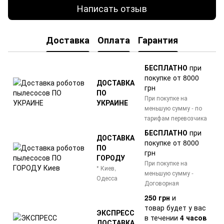
Написать отзыв
Доставка
Оплата
Гарантия
БЕСПЛАТНО
при
покупке от 8000
ДОСТАВКА
грн
ПО
При покупке на
УКРАИНЕ
меньшую сумму - по
тарифам перевозчика
БЕСПЛАТНО
при
ДОСТАВКА
покупке от 8000
ПО
грн
ГОРОДУ
При покупке на
* Киев,
меньшую сумму -
Одесса
Договорная
250 грн
и
товар
будет у вас
ЭКСПРЕСС
в течении
4 часов
ДОСТАВКА