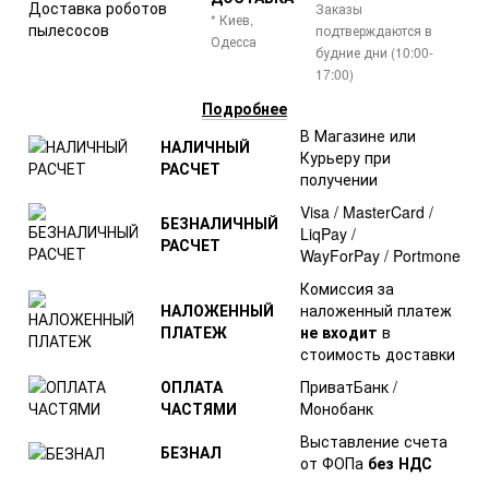
Заказы
* Киев,
подтверждаются в
Одесса
будние дни (10:00-
17:00)
Подробнее
В Магазине или
НАЛИЧНЫЙ
Курьеру при
РАСЧЕТ
получении
Visa / MasterCard /
БЕЗНАЛИЧНЫЙ
LiqPay /
РАСЧЕТ
WayForPay / Portmone
Комиссия за
НАЛОЖЕННЫЙ
наложенный платеж
ПЛАТЕЖ
не входит
в
стоимость доставки
ОПЛАТА
ПриватБанк /
ЧАСТЯМИ
Монобанк
Выставление счета
БЕЗНАЛ
от ФОПа
без НДС