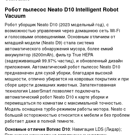
Робот пылесос Neato D10 Intelligent Robot
Vacuum
Робот уборщик Neato D10 (2023 модельный год), с
возможностью управления через домашнюю сеть Wi-Fi
и голосовыми оповещениями. Основным отличием от
младшей модели (Neato D9) стала система
автоматического обнаружения мусора, более емкий
аккумулятор (6200mAh), фильтр True HEPA
(задерживающий 99.97% частиц), и обновленный дизайн
приложения. Автоматический робот пылесос Neato D10
предназначен для сухой уборки, благодаря высокой
мощности, отлично убирается на ковровых покрытиях и при
сборе шерсти домашних животных. Запатентованная
технология LaserSmart позволяет подключать
автоматический робот Neato D10 к карте уборки и
перемещаться по комнатам с максимальной точностью.
Модель оснащена турбо-режимом работы мотора. Neato c
большой осторожностью относится к мебели и без проблем
работает даже в полной темноте.
Основные отличия Botvac D10
: Навигация LDS (Лидар);
Повышение мощности на загрязненных участках;