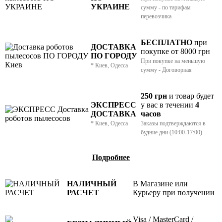
УКРАИНЕ
сумму - по тарифам
перевозчика
БЕСПЛАТНО
при
ДОСТАВКА
покупке от 8000 грн
ПО ГОРОДУ
При покупке на меньшую
* Киев, Одесса
сумму - Договорная
250 грн
и товар
будет
ЭКСПРЕСС
у вас в течении
4
ДОСТАВКА
часов
* Киев, Одесса
Заказы подтверждаются в
будние дни (10:00-17:00)
Подробнее
НАЛИЧНЫЙ
В Магазине или
РАСЧЕТ
Курьеру при получении
Visa / MasterCard /