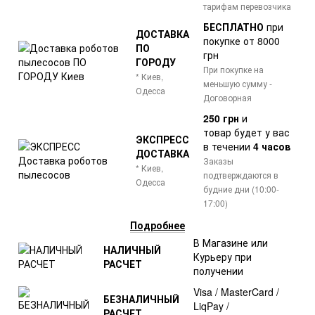
тарифам перевозчика
БЕСПЛАТНО
при
ДОСТАВКА
покупке от 8000
ПО
грн
ГОРОДУ
При покупке на
* Киев,
меньшую сумму -
Одесса
Договорная
250 грн
и
товар
будет у вас
ЭКСПРЕСС
в течении
4 часов
ДОСТАВКА
Заказы
* Киев,
подтверждаются в
Одесса
будние дни (10:00-
17:00)
Подробнее
В Магазине или
НАЛИЧНЫЙ
Курьеру при
РАСЧЕТ
получении
Visa / MasterCard /
БЕЗНАЛИЧНЫЙ
LiqPay /
РАСЧЕТ