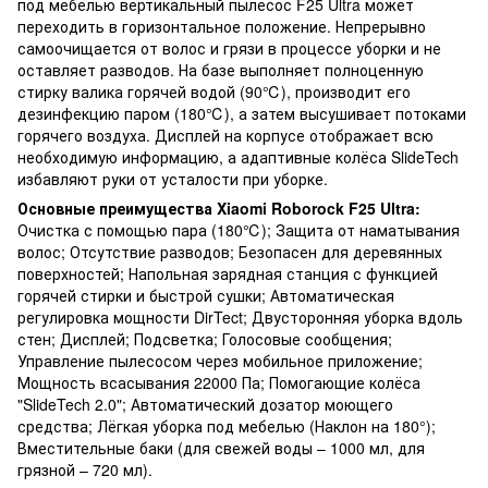
под мебелью вертикальный пылесос F25 Ultra может
переходить в горизонтальное положение. Непрерывно
самоочищается от волос и грязи в процессе уборки и не
оставляет разводов. На базе выполняет полноценную
стирку валика горячей водой (90℃), производит его
дезинфекцию паром (180℃), а затем высушивает потоками
горячего воздуха. Дисплей на корпусе отображает всю
необходимую информацию, а адаптивные колёса SlideTech
избавляют руки от усталости при уборке.
Основные преимущества Xiaomi Roborock F25 Ultra:
Очистка с помощью пара (180℃); Защита от наматывания
волос; Отсутствие разводов; Безопасен для деревянных
поверхностей; Напольная зарядная станция с функцией
горячей стирки и быстрой сушки; Автоматическая
регулировка мощности DirTect; Двусторонняя уборка вдоль
стен; Дисплей; Подсветка; Голосовые сообщения;
Управление пылесосом через мобильное приложение;
Мощность всасывания 22000 Па; Помогающие колёса
"SlideTech 2.0"; Автоматический дозатор моющего
средства; Лёгкая уборка под мебелью (Наклон на 180°);
Вместительные баки (для свежей воды – 1000 мл, для
грязной – 720 мл).