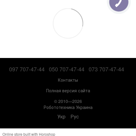
097 707-47-44
050 707-47-44
073 707-47-44
Контакты
Полная версия сайта
© 2010—2026
Робототехника Украина
Укр
Рус
Online store built with Horoshop