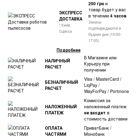
250 грн
и
товар
будет у вас
ЭКСПРЕСС
в течении
4 часов
ДОСТАВКА
Заказы
* Киев,
подтверждаются в
Одесса
будние дни (10:00-
17:00)
Подробнее
В Магазине или
НАЛИЧНЫЙ
Курьеру при
РАСЧЕТ
получении
Visa / MasterCard /
БЕЗНАЛИЧНЫЙ
LiqPay /
РАСЧЕТ
WayForPay / Portmone
Комиссия за
НАЛОЖЕННЫЙ
наложенный платеж
ПЛАТЕЖ
не входит
в
стоимость доставки
ОПЛАТА
ПриватБанк /
ЧАСТЯМИ
Монобанк