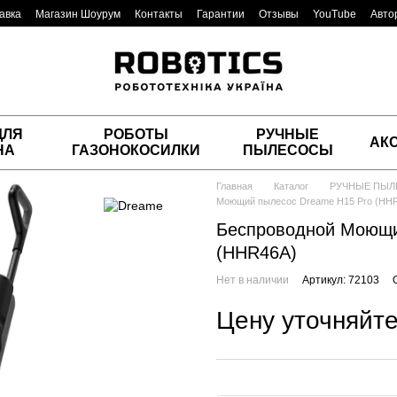
авка
Магазин Шоурум
Контакты
Гарантии
Отзывы
YouTube
Авто
ДЛЯ
РОБОТЫ
РУЧНЫЕ
АК
НА
ГАЗОНОКОСИЛКИ
ПЫЛЕСОСЫ
Главная
Каталог
РУЧНЫЕ ПЫ
Моющий пылесос Dreame H15 Pro (HH
Беспроводной Моющи
(HHR46A)
Нет в наличии
Артикул: 72103
Цену уточняйт