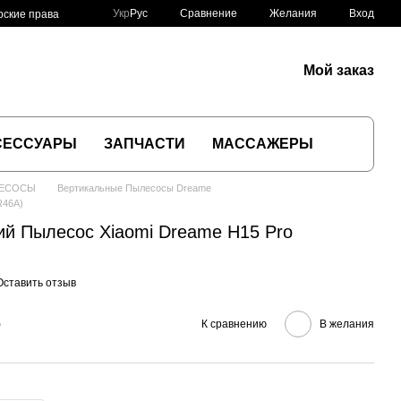
Сравнение
Укр
Рус
Желания
Вход
рские права
Мой заказ
СЕССУАРЫ
ЗАПЧАСТИ
МАССАЖЕРЫ
ЛЕСОСЫ
Вертикальные Пылесосы Dreame
R46A)
й Пылесос Xiaomi Dreame H15 Pro
Оставить отзыв
е
К сравнению
В желания