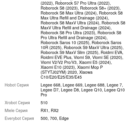
(2022), Roborock S7 Pro Ultra (2022),
Roborock S8 (2023), Roborock S8+ (2023),
Roborock S8 Max Ultra (2024), Roborock S8
Max Ultra Refill and Drainage (2024),
Roborock S8 MaxV Ultra (2024), Roborock S8
MaxV Ultra Refill and Drainage (2024),
Roborock S8 Pro Ultra (2023), Roborock S8
Pro Ultra Refill and Drainage (2024),
Roborock Saros 10 (2025), Roborock Saros
10R (2025), Roborock S9 MaxV Ultra (2025),
Roborock S9 MaxV Slim (2025), Roidmi EVA,
Roidmi EVE Plus, Viomi S9, Viomi SE (2020),
Viomi V2/V2 Pro/V3, Xiaomi E5 (2024),
Xiaomi E10 (2023), Xiaomi Mop P
(STYTJ02YM) 2020, Xiaowa
C10/E20/E25/E35/E45
Hobot Серия
Legee 668, Legee 669, Legee 688, Legee 7,
Legee D7, Legee D8, Legee Q10, Legee Q10
Pro
Xrobot Серия
510
Miele Серия
RX1, RX2
Everybot Серия
500, 700, Edge