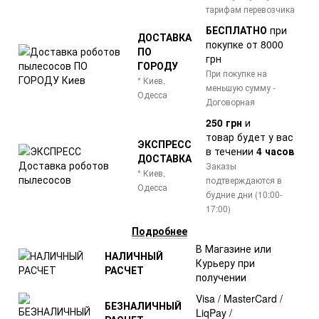
тарифам перевозчика
БЕСПЛАТНО
при
ДОСТАВКА
покупке от 8000
ПО
грн
ГОРОДУ
При покупке на
* Киев,
меньшую сумму -
Одесса
Договорная
250 грн
и
товар
будет у вас
ЭКСПРЕСС
в течении
4 часов
ДОСТАВКА
Заказы
* Киев,
подтверждаются в
Одесса
будние дни (10:00-
17:00)
Подробнее
В Магазине или
НАЛИЧНЫЙ
Курьеру при
РАСЧЕТ
получении
Visa / MasterCard /
БЕЗНАЛИЧНЫЙ
LiqPay /