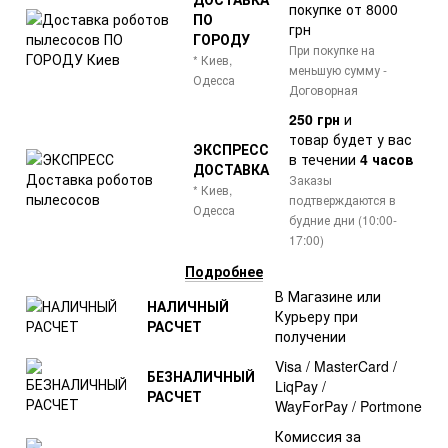
покупке от 8000
ПО
грн
ГОРОДУ
При покупке на
* Киев,
меньшую сумму -
Одесса
Договорная
250 грн
и
товар
будет у вас
ЭКСПРЕСС
в течении
4 часов
ДОСТАВКА
Заказы
* Киев,
подтверждаются в
Одесса
будние дни (10:00-
17:00)
Подробнее
В Магазине или
НАЛИЧНЫЙ
Курьеру при
РАСЧЕТ
получении
Visa / MasterCard /
БЕЗНАЛИЧНЫЙ
LiqPay /
РАСЧЕТ
WayForPay / Portmone
Комиссия за