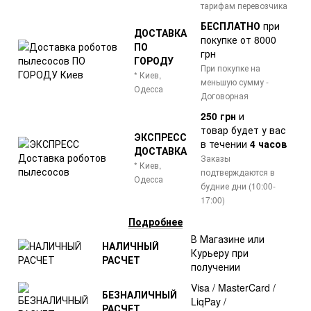
тарифам перевозчика
БЕСПЛАТНО
при
ДОСТАВКА
покупке от 8000
ПО
грн
ГОРОДУ
При покупке на
* Киев,
меньшую сумму -
Одесса
Договорная
250 грн
и
товар
будет у вас
ЭКСПРЕСС
в течении
4 часов
ДОСТАВКА
Заказы
* Киев,
подтверждаются в
Одесса
будние дни (10:00-
17:00)
Подробнее
В Магазине или
НАЛИЧНЫЙ
Курьеру при
РАСЧЕТ
получении
Visa / MasterCard /
БЕЗНАЛИЧНЫЙ
LiqPay /
РАСЧЕТ