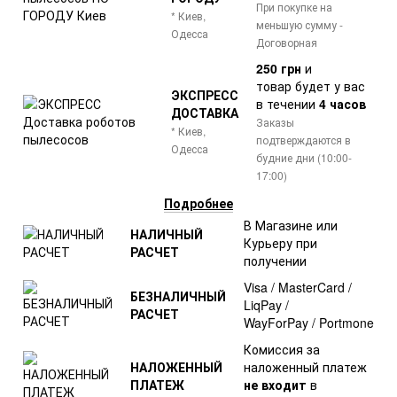
При покупке на
* Киев,
меньшую сумму -
Одесса
Договорная
250 грн
и
товар
будет у вас
ЭКСПРЕСС
в течении
4 часов
ДОСТАВКА
Заказы
* Киев,
подтверждаются в
Одесса
будние дни (10:00-
17:00)
Подробнее
В Магазине или
НАЛИЧНЫЙ
Курьеру при
РАСЧЕТ
получении
Visa / MasterCard /
БЕЗНАЛИЧНЫЙ
LiqPay /
РАСЧЕТ
WayForPay / Portmone
Комиссия за
НАЛОЖЕННЫЙ
наложенный платеж
ПЛАТЕЖ
не входит
в