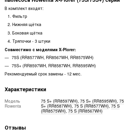
В комплект входят:
Фильтр
Нижняя щётка
Боковая щётка
Тряпочки - 3 штуки
Совместимо с моделями X-Plorer:
75S (RR8577WH, RR8567WH, RR8575WH)
75S+ (RR8597WH, RR8587WH, RR8595WH)
Рекомендуемый срок замены - 12 мес.
Характеристики
Модель
75 S+ (RR8597WH)
,
75 S+ (RR8595WH)
,
75
Rowenta
S+ (RR8587WH)
,
75 S (RR8577WH)
,
75 S
(RR8575WH)
,
75 S (RR8567WH)
Отзывы