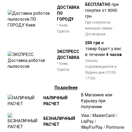
БЕСПЛАТНО
при
ДОСТАВКА
покупке от 8000
ПО
грн
ГОРОДУ
При покупке на
* Киев,
меньшую сумму -
Одесса
Договорная
250 грн
и
товар
будет у вас
ЭКСПРЕСС
в течении
4 часов
ДОСТАВКА
Заказы
* Киев,
подтверждаются в
Одесса
будние дни (10:00-
17:00)
Подробнее
В Магазине или
НАЛИЧНЫЙ
Курьеру при
РАСЧЕТ
получении
Visa / MasterCard /
БЕЗНАЛИЧНЫЙ
LiqPay /
РАСЧЕТ
WayForPay / Portmone