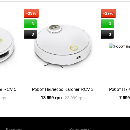
й тестується в реальних умовах, щоб гарантувати довг
впроваджують інновації — інтелектуальні системи наві
−39%
−27%
та IoT-рішення.
3
3
Продукція Kärcher
— це поєднання німецької точност
її вибором мільйонів клієнтів у всьому світі.
3
3
er RCV 5
Робот Пылесос Karcher RCV 3
Робот Пыл
13 999 грн
7 999
 грн
22 999 грн
Каталог
Клиентам