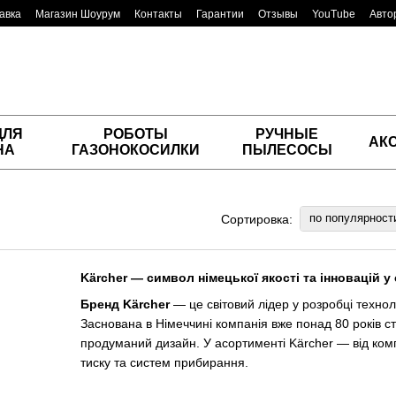
авка
Магазин Шоурум
Контакты
Гарантии
Отзывы
YouTube
Авто
ДЛЯ
РОБОТЫ
РУЧНЫЕ
АК
НА
ГАЗОНОКОСИЛКИ
ПЫЛЕСОСЫ
по популярност
Сортировка:
Kärcher — символ німецької якості та інновацій 
Бренд Kärcher
— це світовий лідер у розробці техно
Заснована в Німеччині компанія вже понад 80 років ст
продуманий дизайн. У асортименті Kärcher — від комп
тиску та систем прибирання.
Головна філософія бренду
— «чистота як стандарт 