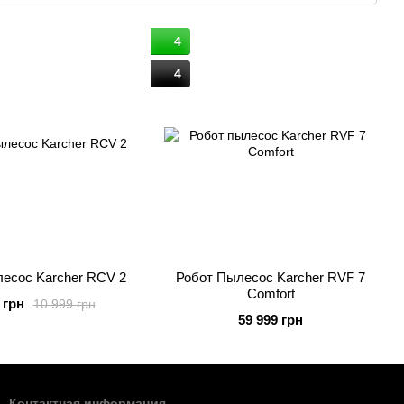
овічність і ефективність. Інженери Kärcher постійно
гації, екологічні технології водозбереження, автоматизацію
4
4
і, функціональності та турботи про користувача, що робить
есос Karcher RCV 2
Робот Пылесос Karcher RVF 7
Comfort
 грн
10 999 грн
59 999 грн
Контактная информация