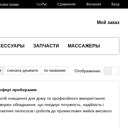
Сравнение
Укр
Рус
Желания
Вход
рские права
Мой заказ
СЕССУАРЫ
ЗАПЧАСТИ
МАССАЖЕРЫ
и
сначала дешевле
по названию
Отображение:
у сфері прибирання
логій очищення для дому та професійного використання.
ворює обладнання, що поєднує потужність, надійність і
актних пилососів і роботів до промислових мийок високого
життя». Кожен пристрій проходить суворий контроль якості