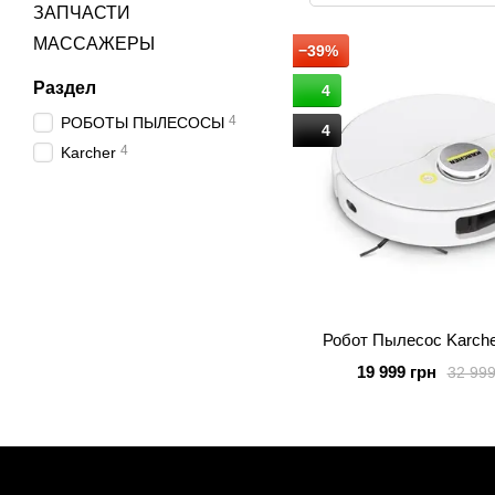
ЗАПЧАСТИ
МАССАЖЕРЫ
−39%
Раздел
4
4
РОБОТЫ ПЫЛЕСОСЫ
4
4
Karcher
Робот Пылесос Karch
19 999 грн
32 999