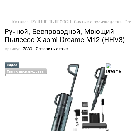
Каталог
РУЧНЫЕ ПЫЛЕСОСЫ
Снятые с производства
Dr
Ручной, Беспроводной, Моющий
Пылесос Xiaomi Dreame M12 (HHV3)
Артикул:
7239
Оставить отзыв
Видео
Снят с производства!