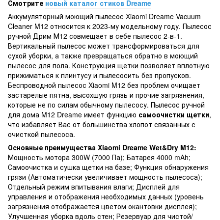
Смотрите
новый каталог стиков Dreame
Аккумуляторный моющий пылесос Xiaomi Dreame Vacuum
Cleaner M12 относится к 2023-му модельному году. Пылесос
ручной Дрим М12 совмещает в себе пылесос 2-в-1.
Вертикальный пылесос может трансформироваться для
сухой уборки, а также превращаться обратно в моющий
пылесос для пола. Конструкция щетки позволяет вплотную
прижиматься к плинтусу и пылесосить без пропусков.
Беспроводной пылесос Xiaomi M12 без проблем очищает
застарелые пятна, высохшую грязь и прочие загрязнения,
которые не по силам обычному пылесосу. Пылесос ручной
для дома M12 Dreame имеет функцию
самоочистки щетки
,
что избавляет Вас от большинства хлопот связанных с
очисткой пылесоса.
Основные преимущества Xiaomi Dreame Wet&Dry M12
:
Мощность мотора 300W (7000 Па); Батарея 4000 mAh;
Самоочистка и сушка щетки на базе; Функция обнаружения
грязи (Автоматически увеличивает мощность пылесоса);
Отдельный режим впитывания влаги; Дисплей для
управления и отображения необходимых данных (уровень
загрязнения отображается цветом окантовки дисплея);
Улучшенная уборка вдоль стен; Резервуар для чистой/