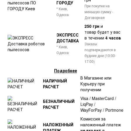
ГОРОДУ
При покупке на
* Киев,
меньшую сумму -
Одесса
Договорная
250 грн
и
товар
будет у вас
ЭКСПРЕСС
в течении
4 часов
ДОСТАВКА
Заказы
* Киев,
подтверждаются в
Одесса
будние дни (10:00-
17:00)
Подробнее
В Магазине или
НАЛИЧНЫЙ
Курьеру при
РАСЧЕТ
получении
Visa / MasterCard /
БЕЗНАЛИЧНЫЙ
LiqPay /
РАСЧЕТ
WayForPay / Portmone
Комиссия за
НАЛОЖЕННЫЙ
наложенный платеж
ПЛАТЕЖ
не входит
в