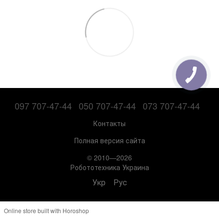
097 707-47-44
050 707-47-44
073 707-47-44
Контакты
Полная версия сайта
© 2010—2026
Робототехника Украина
Укр
Рус
Online store built with Horoshop