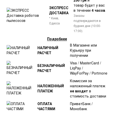
товар
будет у вас
ЭКСПРЕСС
в течении
4 часов
ДОСТАВКА
Заказы
* Киев,
подтверждаются в
Одесса
будние дни (10:00-
17:00)
Подробнее
В Магазине или
НАЛИЧНЫЙ
Курьеру при
РАСЧЕТ
получении
Visa / MasterCard /
БЕЗНАЛИЧНЫЙ
LiqPay /
РАСЧЕТ
WayForPay / Portmone
Комиссия за
НАЛОЖЕННЫЙ
наложенный платеж
ПЛАТЕЖ
не входит
в
стоимость доставки
ОПЛАТА
ПриватБанк /
ЧАСТЯМИ
Монобанк