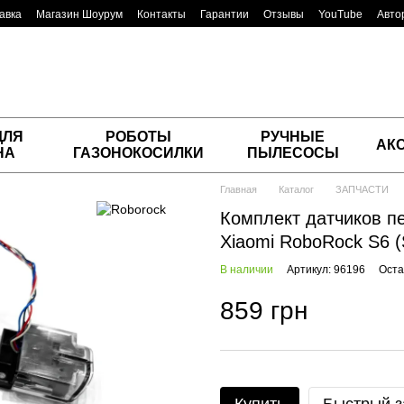
авка
Магазин Шоурум
Контакты
Гарантии
Отзывы
YouTube
Авто
ДЛЯ
РОБОТЫ
РУЧНЫЕ
АК
НА
ГАЗОНОКОСИЛКИ
ПЫЛЕСОСЫ
Главная
Каталог
ЗАПЧАСТИ
Комплект датчиков п
Xiaomi RoboRock S6 (
В наличии
Артикул: 96196
Оста
859 грн