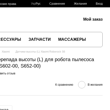
Сравнение
Укр
Рус
Желания
Вход
рские права
Мой заказ
СЕССУАРЫ
ЗАПЧАСТИ
МАССАЖЕРЫ
Xiaomi
Датчики высоты (L) Xiaomi Roborock S6
ерепада высоты (L) для робота пылесоса
S602-00, S652-00)
вить отзыв
К сравнению
В желания