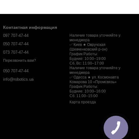
Контактная информация
097 707-47-44
Наличие товара уточняйте у
менеджера
050 707-47-44
✅ Киев ★ Овручская
(Шевченковский р-он)
073 707-47-44
График Работы:
Будние: 10:00–19:00
Перезвонить вам?
Сб, Вс: 11:00–17:00
Наличие товара уточняйте у
050 707-47-44
менеджера
✅ Одесса ★ ул. Космонавта
info@robotics.ua
Комарова 10 «Промсвязь»
График Работы:
Будние: 10:00–16:00
Сб: 11:00–15:00
Карта проезда