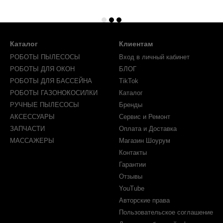
Каталог
Клиентам
РОБОТЫ ПЫЛЕСОСЫ
Вход в личный кабинет
РОБОТЫ ДЛЯ ОКОН
БЛОГ
РОБОТЫ ДЛЯ БАССЕЙНА
TikTok
РОБОТЫ ГАЗОНОКОСИЛКИ
Каталог
РУЧНЫЕ ПЫЛЕСОСЫ
Бренды
АКСЕССУАРЫ
Сервис и Ремонт
ЗАПЧАСТИ
Оплата и Доставка
МАССАЖЕРЫ
Магазин Шоурум
Контакты
Гарантии
Отзывы
YouTube
Авторские права
Пользовательское соглашение