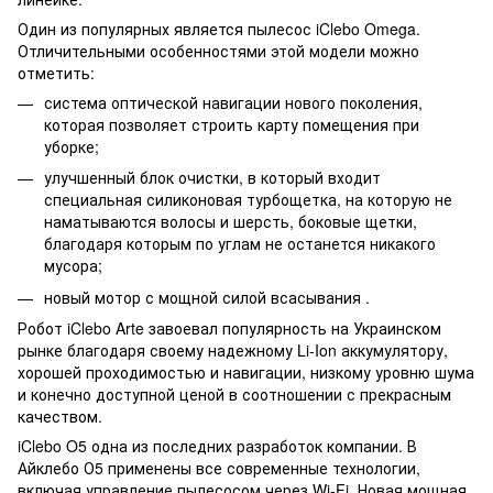
Один из популярных является пылесос iClebo Omega.
Отличительными особенностями этой модели можно
отметить:
система оптической навигации нового поколения,
которая позволяет строить карту помещения при
уборке;
улучшенный блок очистки, в который входит
специальная силиконовая турбощетка, на которую не
наматываются волосы и шерсть, боковые щетки,
благодаря которым по углам не останется никакого
мусора;
новый мотор с мощной силой всасывания .
Робот iClebo Arte завоевал популярность на Украинском
рынке благодаря своему надежному Li-Ion аккумулятору,
хорошей проходимостью и навигации, низкому уровню шума
и конечно доступной ценой в соотношении с прекрасным
качеством.
iClebo O5 одна из последних разработок компании. В
Айклебо О5 применены все современные технологии,
включая управление пылесосом через Wi-Fi. Новая мощная