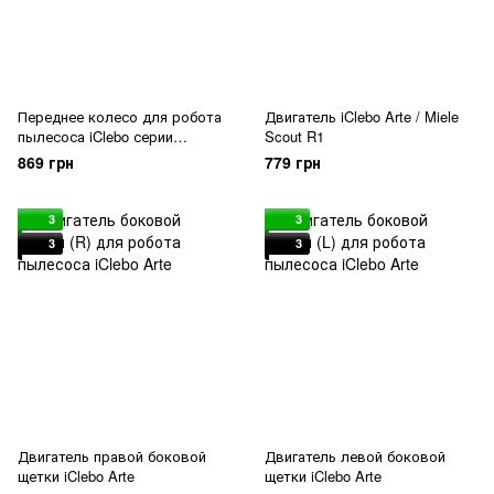
Переднее колесо для робота
Двигатель iClebo Arte / Miele
пылесоса iClebo серии
Scout R1
(Arte/Light/Pop/Omega/O5)
869 грн
779 грн
3
3
3
3
Двигатель правой боковой
Двигатель левой боковой
щетки iClebo Arte
щетки iClebo Arte