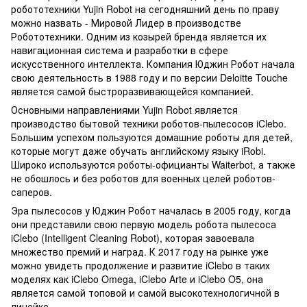
робототехники Yujin Robot на сегодняшний день по праву
можно назвать - Мировой Лидер в производстве
Робототехники. Одним из козырей бренда является их
навигационная система и разработки в сфере
искусственного интеллекта. Компания Юджин Робот начала
свою деятельность в 1988 году и по версии Deloitte Touche
является самой быстроразвивающейся компанией.
Основными направлениями Yujin Robot является
производство бытовой техники роботов-пылесосов iClebo.
Большим успехом пользуются домашние роботы для детей,
которые могут даже обучать английскому языку iRobi.
Широко используются роботы-официанты Waiterbot, а также
не обошлось и без роботов для военных целей роботов-
саперов.
Эра пылесосов у Юджин Робот началась в 2005 году, когда
они представили свою первую модель робота пылесоса
iClebo (Intelligent Cleaning Robot), которая завоевала
множество премий и наград. К 2017 году на рынке уже
можно увидеть продолжение и развитие iClebo в таких
моделях как iClebo Omega, iClebo Arte и iClebo O5, она
является самой топовой и самой высокотехнологичной в
линейке.