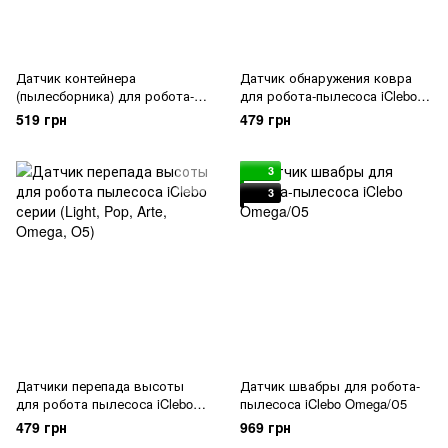
Датчик контейнера
Датчик обнаружения ковра
(пылесборника) для робота-
для робота-пылесоса iClebo
пылесоса iClebo Omega
Omega/О5
519 грн
479 грн
3
3
Датчики перепада высоты
Датчик швабры для робота-
для робота пылесоса iClebo
пылесоса iClebo Omega/О5
серии (Light, Pop, Arte, Omega,
479 грн
969 грн
O5)