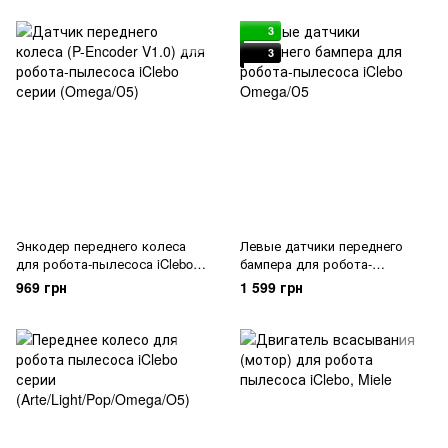
3
3
Энкодер переднего колеса
Левые датчики переднего
для робота-пылесоса iClebo
бампера для робота-
Omega/О5
пылесоса iClebo Omega/О5
969 грн
1 599 грн