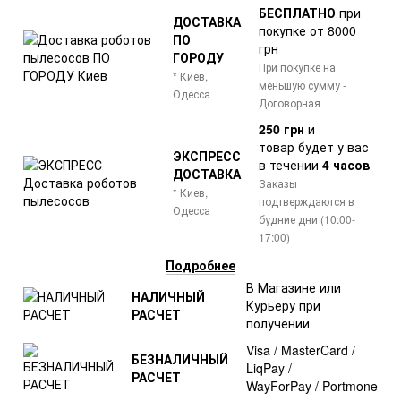
БЕСПЛАТНО
при
ДОСТАВКА
покупке от 8000
ПО
грн
ГОРОДУ
При покупке на
* Киев,
меньшую сумму -
Одесса
Договорная
250 грн
и
товар
будет у вас
ЭКСПРЕСС
в течении
4 часов
ДОСТАВКА
Заказы
* Киев,
подтверждаются в
Одесса
будние дни (10:00-
17:00)
Подробнее
В Магазине или
НАЛИЧНЫЙ
Курьеру при
РАСЧЕТ
получении
Visa / MasterCard /
БЕЗНАЛИЧНЫЙ
LiqPay /
РАСЧЕТ
WayForPay / Portmone