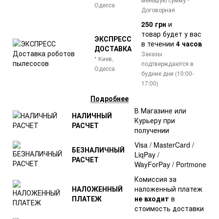
Одесса
Договорная
250 грн
и
товар
будет у вас
ЭКСПРЕСС
в течении
4 часов
ДОСТАВКА
Заказы
* Киев,
подтверждаются в
Одесса
будние дни (10:00-
17:00)
Подробнее
В Магазине или
НАЛИЧНЫЙ
Курьеру при
РАСЧЕТ
получении
Visa / MasterCard /
БЕЗНАЛИЧНЫЙ
LiqPay /
РАСЧЕТ
WayForPay / Portmone
Комиссия за
НАЛОЖЕННЫЙ
наложенный платеж
ПЛАТЕЖ
не входит
в
стоимость доставки